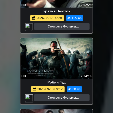
HD
2:02:28
Братья Ньютон
2024-03-17 09:28
125.4K
Смотреть Фильмы
Онлайн.Трейлеры.Кино.
HD
2:24:16
Робин Гуд
2023-09-13 09:12
38.4K
Смотреть Фильмы
Онлайн.Трейлеры.Кино.