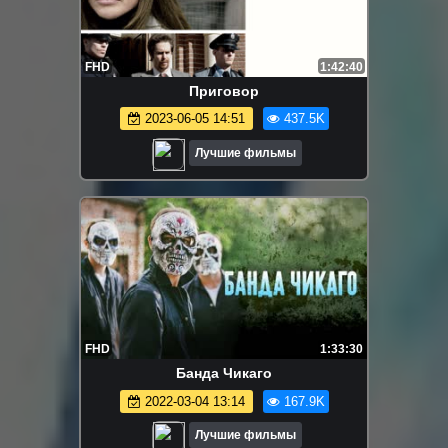
FHD
1:42:40
Приговор
2023-06-05 14:51
437.5K
Лучшие фильмы
FHD
1:33:30
Банда Чикаго
2022-03-04 13:14
167.9K
Лучшие фильмы