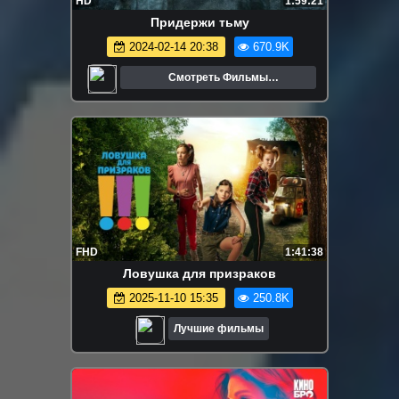
HD
1:59:21
Придержи тьму
2024-02-14 20:38
670.9K
Смотреть Фильмы
Онлайн.Трейлеры.Кино.
FHD
1:41:38
Ловушка для призраков
2025-11-10 15:35
250.8K
Лучшие фильмы