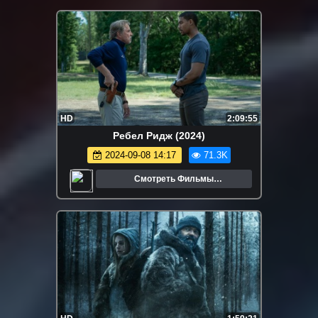
HD
2:09:55
Ребел Ридж (2024)
2024-09-08 14:17
71.3K
Смотреть Фильмы
Онлайн.Трейлеры.Кино.