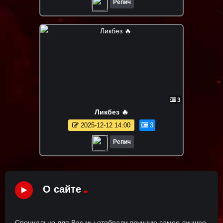
Репич
3
Ликбез 🔥
2025-12-12 14:00
3
Репич
О сайте
Специально для Вас мы отобрали вручную самое лучшее