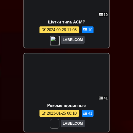
10
Шутки типа АСМР
2024-09-26 11:03
10
LABELCOM
41
Рекомендованные
2023-01-25 08:10
41
LABELCOM