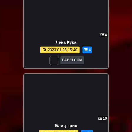
4
Лена Кука
2023-01-23 15:40
4
LABELCOM
10
Блиц-крик