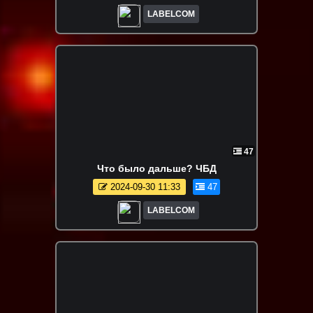
LABELCOM
47
Что было дальше? ЧБД
2024-09-30 11:33
47
LABELCOM