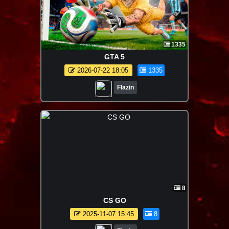
1335
GTA 5
2026-07-22 18:05
1335
Flazin
8
CS GO
2025-11-07 15:45
8