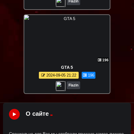
Flazin
196
GTA 5
2024-09-05 21:22
196
Flazin
О сайте
Специально для Вас мы отобрали вручную самое лучшее