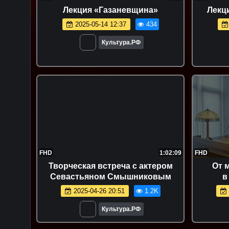
Лекция «Газаневщина»
Лекц
2025-05-14 12:37
434
Культура.РФ
FHD
1:02:09
FHD
Творческая встреча с актером
От 
Севастьяном Смышниковым
в
2025-04-26 20:51
1.2K
Культура.РФ