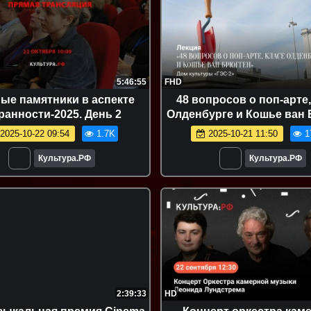
5:46:55
FHD
ые памятники в аспекте
48 вопросов о поп-арте,
ранности-2025. День 2
Олденбурге и Кошье ван
2025-10-22 09:54
1.7K
2025-10-21 11:50
1
Культура.РФ
Культура.РФ
2:39:33
HD