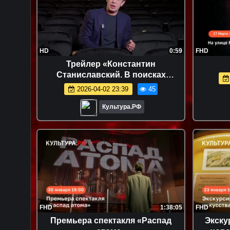
HD
0:59
FHD
Трейлер «Константин
Станиславский. В поисках
системы»
2026-04-02 23:39
45
Культура.РФ
FHD
1:38:05
FHD
Премьера спектакля «Распад
Экску