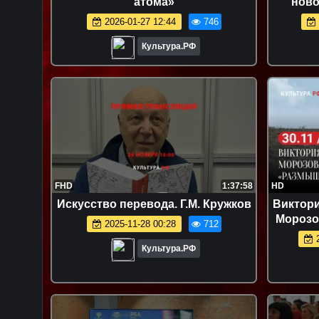
атома»
ново
фу
2026-01-27 12:44
746
Культура.РФ
FHD
1:37:58
HD
Искусство перевода. Г.М. Кружков
Виктори
Морозо
2025-11-28 00:28
712
2
Культура.РФ