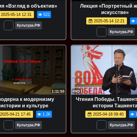
ия «Взгляд в объектив»
Лекция «Портретный ж
искусстве»
2025-05-14 12:31
521
2025-05-14 12:21
Культура.РФ
Культура.РФ
1:11:50
FHD
модерна к модернизму
Чтения Победы. Ташкент
 истории и культуре
истории Ташкент
2025-04-21 17:45
1.2K
2025-04-18 09:40
1
Культура.РФ
Культура.РФ