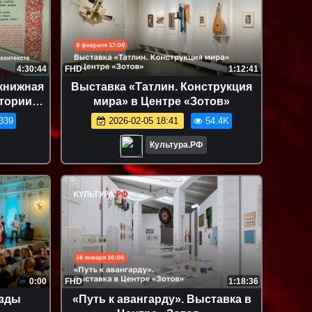
4:30:44
FHD
1:12:41
книжная
Выставка «Татлин. Конструкция
стории
мира» в Центре «Зотов»
»
339
2026-02-05 18:41
54.4K
Культура.РФ
0:00
FHD
1:18:36
езды
«Путь к авангарду». Выставка в