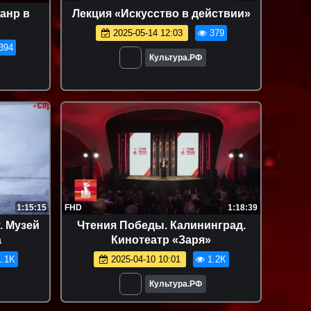
анр в
Лекция «Искусство в действии»
2025-05-14 12:03
379
394
Культура.РФ
1:15:15
FHD
1:18:39
. Музей
Чтения Победы. Калининград.
а
Кинотеатр «Заря»
.1K
2025-04-10 10:01
1.2K
Культура.РФ