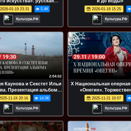
го искусства»: русская
и до воды»
туристическая книга»
2026-01-19 23:31
5.4K
2026-01-18 15:25
Культура.РФ
Культура.РФ
2:04:02
я Каунова и Секстет Ильи
X Национальная оперная
ва. Презентация альбома
«Онегин». Торжестве
«Размышления»
церемония награждения 
025-11-24 20:16
14.0K
2025-11-21 10:07
концерт звезд мировой
Культура.РФ
Культура.РФ