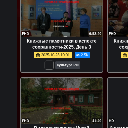
FHD
6:52:40
FHD
Книжные памятники в аспекте
Книжн
сохранности-2025. День 3
сох
2025-10-23 10:01
2.5K
Культура.РФ
FHD
41:40
HD