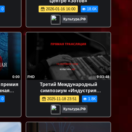
Центре «Зотов»
0
2026-01-16 16:00
18.6K
Культура.РФ
0:00
FHD
9:03:48
 премия
Третий Международный
нная
симпозиум «Индустрия
и гала-
звукозаписи академической
0
2025-11-18 23:51
1.8K
 оперы
музыки»
Культура.РФ