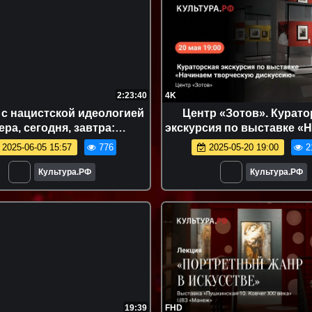
2:23:40
4K
с нацистской идеологией
Центр «Зотов». Курато
ера, сегодня, завтра:
экскурсия по выставке «
куссионная площадка
творческую дискусс
2025-06-05 15:57
776
2025-05-20 19:00
2
Культура.РФ
Культура.РФ
19:39
FHD