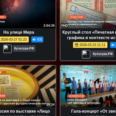
2:04:39
FHD
На улице Мира
Круглый стол «Печатная 
графика в контексте и
2026-03-27 01:23
408
и современности
2026-03-23 21:11
Культура.РФ
Культура.РФ
20:34
рсия по выставке «Лицо
Гала-концерт «От зв