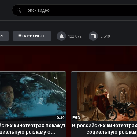
RT
ПЛЕЙЛИСТЫ
422 072
1 649
0:30
FHD
йских кинотеатрах покажут
В российских кинотеатрах
циальную рекламу о
социальную реклам