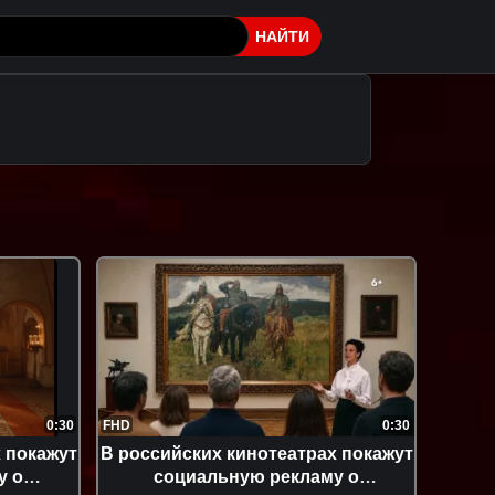
НАЙТИ
0:30
FHD
0:30
 покажут
В российских кинотеатрах покажут
у о
социальную рекламу о