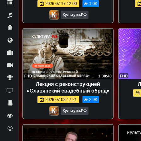
«Зотов»
без
2026-07-17 12:00
1.0K
Культура.РФ
FHD
1:38:40
FHD
Лекция с реконструкцией
Л
«Славянский свадебный обряд»
2026-07-03 17:21
2.9K
Культура.РФ