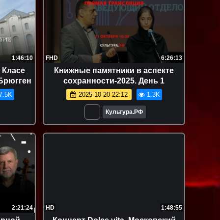
1:46:10
FHD
6:26:13
 Класе
Книжные памятники в аспекте
 Брюгген
сохранности-2025. День 1
7.5K
2025-10-20 22:12
1.3K
Культура.РФ
2:21:24
HD
1:48:55