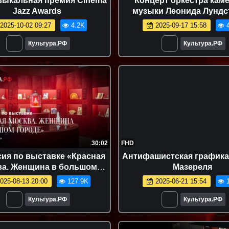
зыкальная премия Cinema
Концерт оркестра кам
Jazz Awards
музыки Леонида Лундс
2025-10-02 09:27
4.2K
2025-09-17 15:58
4
Культура.РФ
Культура.РФ
30:02
FHD
сия по выставке «Красная
Антифашистская графика
ва. Женщина в большом
Мазереля
оде» в Центре «Зотов»
025-08-13 20:00
127.9K
2025-06-21 15:54
1
Культура.РФ
Культура.РФ