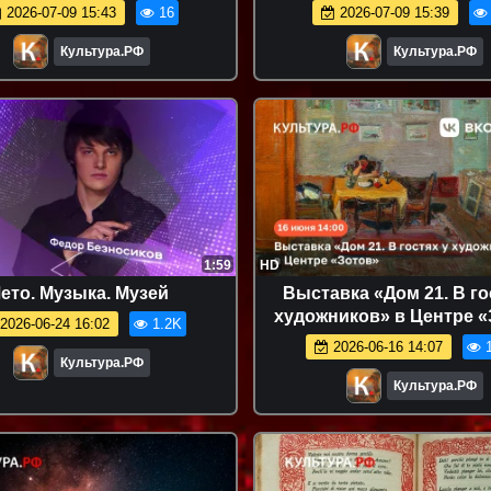
опасности дорожного
безопасности дорож
2026-07-09 15:43
16
2026-07-09 15:39
движения
движения
Культура.РФ
Культура.РФ
1:59
HD
ето. Музыка. Музей
Выставка «Дом 21. В го
художников» в Центре «
2026-06-24 16:02
1.2K
2026-06-16 14:07
1
Культура.РФ
Культура.РФ