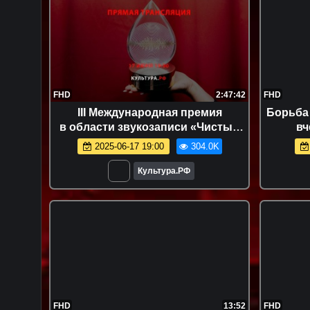
FHD
2:47:42
FHD
III Международная премия
Борьба 
в области звукозаписи «Чистый
вч
звук»
дис
2025-06-17 19:00
304.0K
Культура.РФ
FHD
13:52
FHD