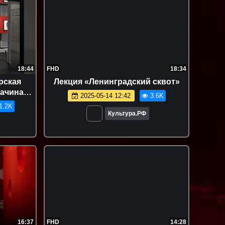
18:44
FHD
18:34
рская
Лекция «Ленинградский сквот»
Начинаем
2025-05-14 12:42
3.6K
ию»
1.2K
Культура.РФ
16:37
FHD
14:28