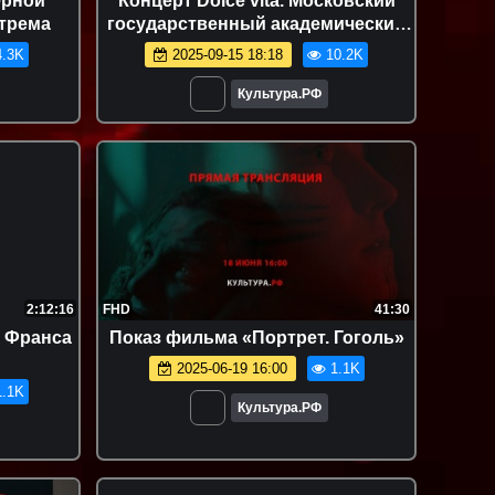
ерной
Концерт Dolce vita. Московский
трема
государственный академический
симфонический оркестр под
.3K
2025-09-15 18:18
10.2K
управлением Фабио
Мастранджело
Культура.РФ
2:12:16
FHD
41:30
 Франса
Показ фильма «Портрет. Гоголь»
2025-06-19 16:00
1.1K
.1K
Культура.РФ