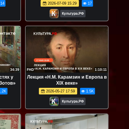
ного
безопасности дорожного
14
2026-07-09 15:29
17
движения
Культура.РФ
34:39
FHD
1:10:11
стях у
Лекция «Н.М. Карамзин и Европа в
Зотов»
XIX веке»
.2K
2026-05-27 17:59
1.5K
Культура.РФ