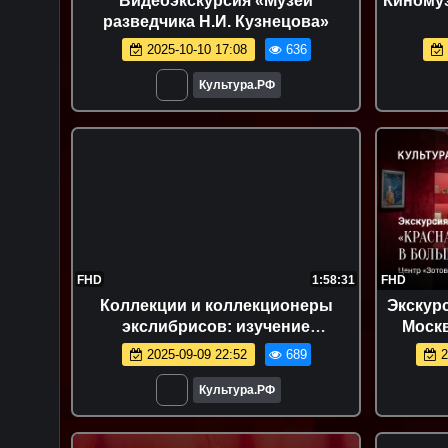
Видеоэкскурсия «Музей
Киному
разведчика Н.И. Кузнецова»
2025-10-10 17:08
636
Культура.РФ
FHD
1:58:31
FHD
Коллекции и коллекционеры
Экскур
экслибрисов: изучение
Моск
и популяризация в библиотеках
гор
2025-09-09 22:52
689
2
Культура.РФ