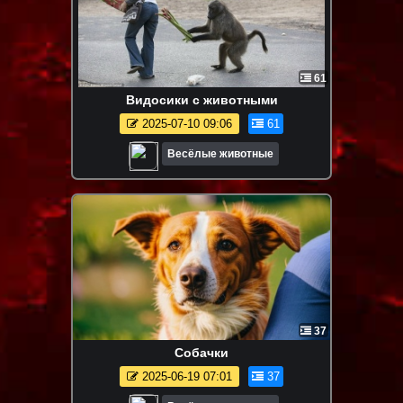
61
Видосики с животными
2025-07-10 09:06
61
Весёлые животные
37
Собачки
2025-06-19 07:01
37