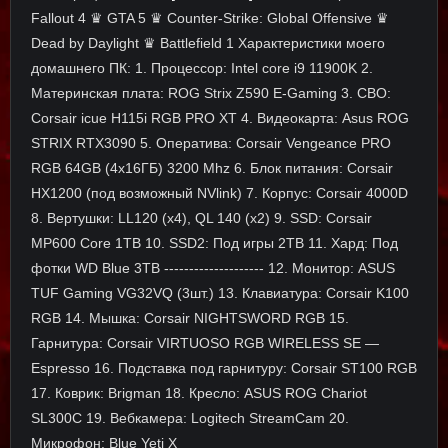
Fallout 4 ♛ GTA 5 ♛ Counter-Strike: Global Offensive ♛
Dead by Daylight ♛ Battlefield 1 Характеристики моего
домашнего ПК: 1. Процессор: Intel core i9 11900K 2.
Материнская плата: ROG Strix Z590 E-Gaming 3. СВО:
Corsair icue H115i RGB PRO XT 4. Видеокарта: Asus ROG
STRIX RTX3090 5. Оператива: Corsair Vengeance PRO
RGB 64GB (4х16ГБ) 3200 Mhz 6. Блок питания: Corsair
HX1200 (под возможный NVlink) 7. Корпус: Corsair 4000D
8. Вертушки: LL120 (x4), QL 140 (x2) 9. SSD: Corsair
MP600 Core 1TB 10. SSD2: Под игры 2TB 11. Хард: Под
фотки WD Blue 3TB -------------------- 12. Монитор: ASUS
TUF Gaming VG32VQ (3шт.) 13. Клавиатура: Corsair K100
RGB 14. Мышка: Corsair NIGHTSWORD RGB 15.
Гарнитура: Corsair VIRTUOSO RGB WIRELESS SE —
Espresso 16. Подставка под гарнитуру: Corsair ST100 RGB
17. Коврик: Brigman 18. Кресло: ASUS ROG Chariot
SL300C 19. Вебкамера: Logitech StreamCam 20.
Микрофон: Blue Yeti X