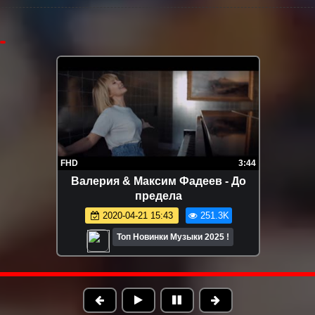
FHD
3:44
Валерия & Максим Фадеев - До
предела
2020-04-21 15:43
251.3K
Топ Новинки Музыки 2025 !