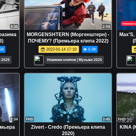
3:30
2:59
тразима
MORGENSHTERN (Моргенштерн) -
Max'S,
3)
ПОЧЕМУ? (Премьера клипа 2022)
(
6K
2022-01-14 17:10
6.9K
 2025
Новинки клипов | Музыки 2025
2:34
FHD
3:45
FHD
емьера
Zivert - Credo (Премьера клипа
KINA (
2020)