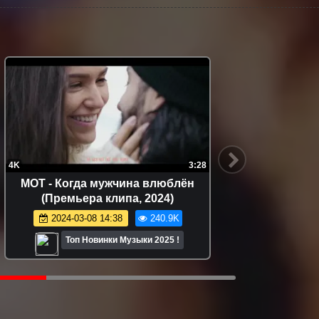
4K
3:28
FHD
МОТ - Когда мужчина влюблён
LINDEMA
(Премьера клипа, 2024)
2024-03-08 14:38
240.9K
2
Топ Новинки Музыки 2025 !