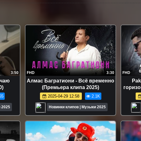
3:50
FHD
3:30
FHD
учаю
Алмас Багратиони - Всё временно
Pak
0)
(Премьера клипа 2025)
горизо
65
2025-04-29 12:58
2.1K
 2025
Новинки клипов | Музыки 2025