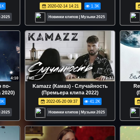
1K
2020-02-14 14:21
1.3K
 2025
Новинки клипов | Музыки 2025
4:10
FHD
2:37
 по-
Kamazz (Камаз) - Случайность
Re
 2020)
(Премьера клипа 2022)
(
8K
2022-05-20 09:37
41.2K
 2025
Новинки клипов | Музыки 2025