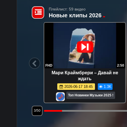
Плейлист: 59 видео
Новые клипы 2026
3:40
FHD
2:50
ахушев -
Мари Краймбрери – Давай не
ждать
.6K
2026-06-17 18:45
1.3K
025 !
Топ Новинки Музыки 2025 !
3/50