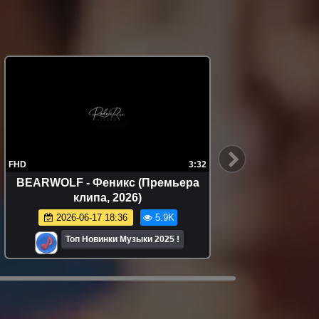
FHD
3:32
4K
BEARWOLF - Феникс (Премьера
Бьянка 
клипа, 2026)
2026-06-17 18:36
5.9K
Топ Новинки Музыки 2025 !