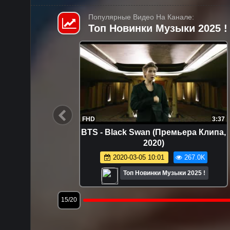
Популярные Видео На Канале:
Топ Новинки Музыки 2025 !
1:21
FHD
3:37
c video)
BTS - Black Swan (Премьера Клипа,
2020)
6.2K
2020-03-05 10:01
267.0K
025 !
Топ Новинки Музыки 2025 !
15/20