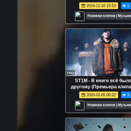
2019-12-10 10:53
1.
Новинки клипов | Музыки
FHD
ST1M - В книге всё было
другому (Премьера клипа
2020-02-05 00:22
1.
Новинки клипов | Музыки