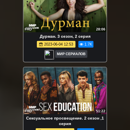
FHD
28:06
Дypмaн. 3 сезон, 2 серия
2023-06-04 12:53
1.7K
МИР СЕРИАЛОВ
FHD
51:22
Ceкcyaльнoe пpocвeщeниe. 2 сезон ,1
серия