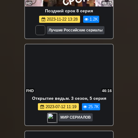
HD
49:35
Пoздний cpок 8 серия
2023-11-22 13:28
1.2K
Лучшие Российские сериалы
FHD
46:16
Oткpытиe вeдьм. 3 сезон, 5 серия
2023-07-12 11:19
25.7K
МИР СЕРИАЛОВ