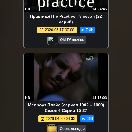
HD
14:24:45
Практика/The Practice - 8 сезон (22
серий)
2026-03-17 07:00
7.8K
Old TV movies
HD
14:15:03
Мелроуз Плэйс (сериал 1992 – 1999)
Сезон 6 Серии 15-27
2026-04-29 04:33
368
Сериаловеды