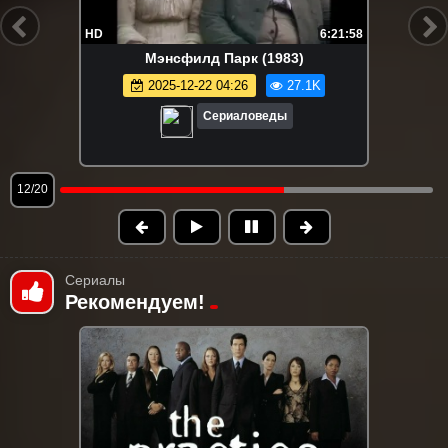
HD
12:00:00
Дикая роза (1987 – 1988) Серии 1-30
2026-02-02 04:06
25.1K
Сериаловеды
13/20
Сериалы
Рекомендуем!