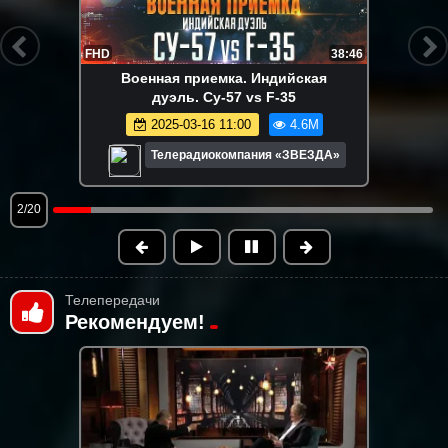
FHD
36:16
Д/ф «Оружейный секонд-хенд: чем
снабжают ВСУ»
2023-12-09 09:13
3.2M
Телерадиокомпания «ЗВЕЗДА»
3/20
Телепередачи
Рекомендуем!