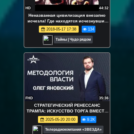
HD
44:32
Неназванная цивилизация внезапно
исчезла! Где находятся исчезнувшие
цивил
2018-05-17 17:38
134
Тайны | Чудо рядом
FHD
35:36
СТРАТЕГИЧЕСКИЙ РЕНЕССАНС
ТРАМПА: ИСКУССТВО ТОРГА ВМЕСТО
ВОЙН ЗА ДЕМОКРАТИЮ, НОВЫЕ
2025-05-20 20:00
9.2K
ДОКТРИНЫ ГЛОБАЛЬНОГО
ДОМИНИРОВАНИЯ
Телерадиокомпания «ЗВЕЗДА»