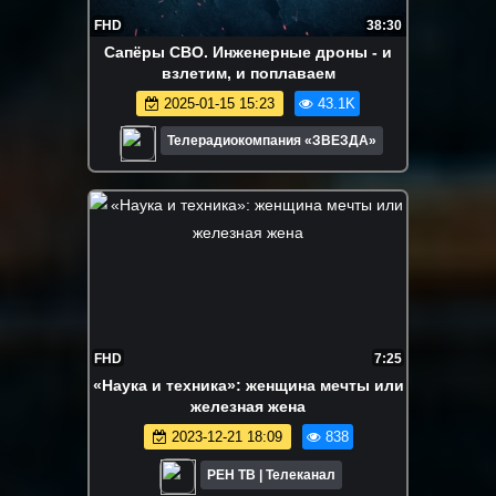
FHD
38:30
Сапёры СВО. Инженерные дроны - и
взлетим, и поплаваем
2025-01-15 15:23
43.1K
Телерадиокомпания «ЗВЕЗДА»
FHD
7:25
«Наука и техника»: женщина мечты или
железная жена
2023-12-21 18:09
838
РЕН ТВ | Телеканал