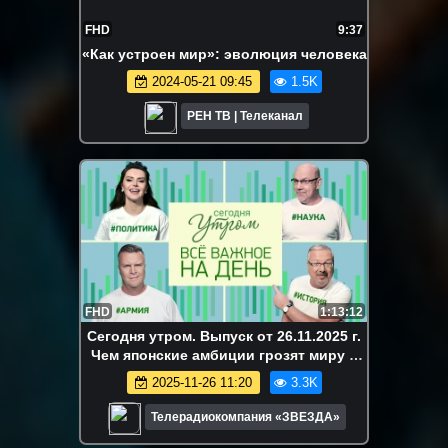
FHD
9:37
«Как устроен мир»: эволюция человека
2024-05-21 09:45
1.5K
РЕН ТВ | Телеканал
FHD
1:13:12
Сегодня утром. Выпуск от 26.11.2025 г.
Чем японские амбиции грозят миру и
что такое рейтинг мощи морских
2025-11-26 11:20
3.3K
держав
Телерадиокомпания «ЗВЕЗДА»