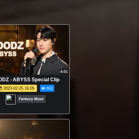
4:01
DZ - ABYSS Special Clip
2023-02-25 16:05
841
Fantasy Muse