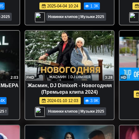
35
2025-04-04 10:24
1.3K
 2025
Новинки клипов | Музыки 2025
2:03
FHD
3:28
HD
РЕМЬЕРА
Жасмин, DJ DimixeR - Новогодняя
(Премьера клипа 2024)
.4K
2024-01-10 12:03
3.9K
25 !
Новинки клипов | Музыки 2025