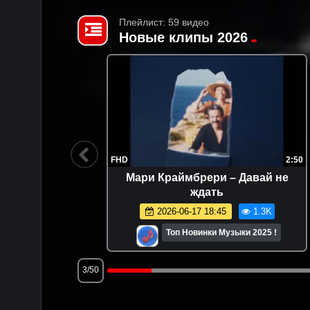
Плейлист: 59 видео
Новые клипы 2026
3:40
FHD
2:50
ахушев -
Мари Краймбрери – Давай не
ждать
.6K
2026-06-17 18:45
1.3K
025 !
Топ Новинки Музыки 2025 !
3/50