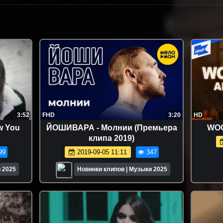
3:52
FHD
3:20
HD
w You
ЙОШИВАРА - Молнии (Премьера
WOO
клипа 2019)
99
2019-09-05 11:11
347
 2025
Новинки клипов | Музыки 2025