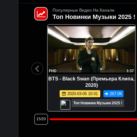
Популярные Видео На Канале:
Топ Новинки Музыки 2025 !
3:28
FHD
4:41
LINDEMANN - Platz Eins (Премьера
24)
нового клипа, 2020)
0.9K
2020-02-07 22:00
230.2K
025 !
Топ Новинки Музыки 2025 !
18/20