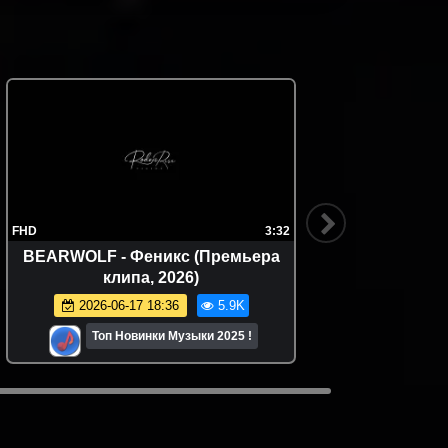
FHD
3:32
4K
BEARWOLF - Феникс (Премьера
Бьянка 
клипа, 2026)
2026-06-17 18:36
5.9K
Топ Новинки Музыки 2025 !