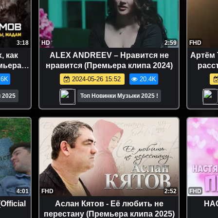
3:18
HD
2:59
FHD
, как
ALEX ANDREEV – Нравится не
Артём 
мьера
нравится (Премьера клипа 2024)
расс
.6K
2024-05-26 15:52
20.4K
 2025
Топ Новинки Музыки 2025 !
4:01
FHD
2:52
FHD
fficial
Аслан Кятов - Её любить не
НА
перестану (Премьера клипа 2025)