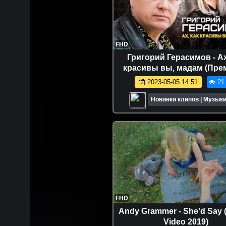
FHD
Григорий Герасимов - Ах
красивы вы, мадам (Пре
клипа 2023)
2023-05-05 14:51
21
Новинки клипов | Музыки
FHD
Andy Grammer - She'd Say (O
Video 2019)