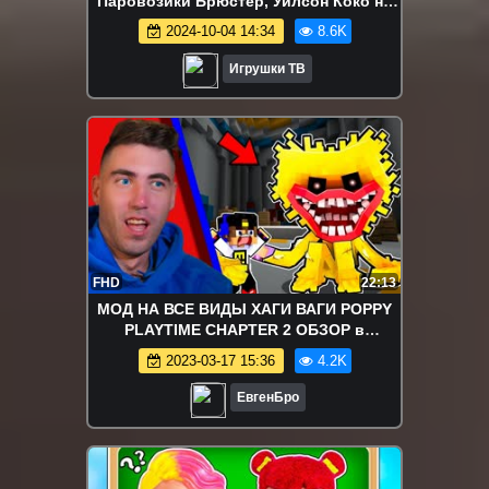
Паровозики Брюстер, Уилсон Коко на
железной дороге. Chuggington
2024-10-04 14:34
8.6K
ИГРУШКИ ТВ
Игрушки ТВ
FHD
22:13
МОД НА ВСЕ ВИДЫ ХАГИ ВАГИ POPPY
PLAYTIME CHAPTER 2 ОБЗОР в
МАЙНКРАФТ ВИДЕО ТРОЛЛИНГ
2023-03-17 15:36
4.2K
MINECRAFT
ЕвгенБро