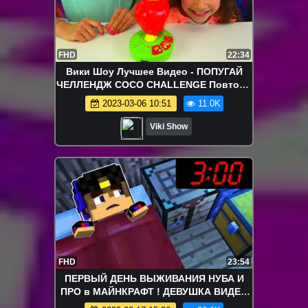
FHD
22:34
Вики Шоу Лучшее Видео - ПОПУГАЙ
ЧЕЛЛЕНДЖ COCO CHALLENGE Повтори
за Мной УГАДАЙ ЗВУКИ Животных
2023-03-06 10:51
11.0K
ОООЧЕНЬ Смешно // Вики Шоу
Viki Show
FHD
23:54
ПЕРВЫЙ ДЕНЬ ВЫЖИВАНИЯ НУБА И
ПРО в МАЙНКРАФТ ! ДЕВУШКА ВИДЕО
ТРОЛЛИНГ MINECRAFT