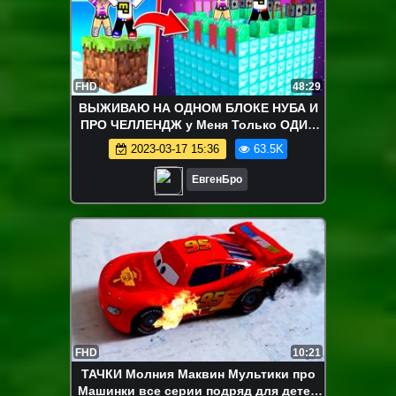
FHD
48:29
ВЫЖИВАЮ НА ОДНОМ БЛОКЕ НУБА И
ПРО ЧЕЛЛЕНДЖ у Меня Только ОДИН
БЛОК в МАЙНКРАФТ ТРОЛЛИНГ
2023-03-17 15:36
63.5K
MINECRAFT
ЕвгенБро
FHD
10:21
ТАЧКИ Молния Маквин Мультики про
Машинки все серии подряд для детей