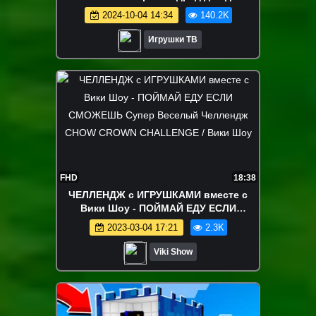
Сборник Disney Cars McQueen
2024-10-04 14:34
140.2K
Игрушки ТВ
FHD
18:38
ЧЕЛЛЕНДЖ с ИГРУШКАМИ вместе с
Вики Шоу - ПОЙМАЙ ЕДУ ЕСЛИ
СМОЖЕШЬ Супер Веселый Челлендж
2023-03-04 17:21
2.3K
CHOW CROWN CHALLENGE / Вики Шоу
Viki Show