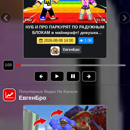
FHD
31:08
НУБ И ПРО ПАРКУРЯТ ПО РАДУЖНЫМ
БЛОКАМ в майнкрафт! девушка
новичок видео minecraft
2026-08-08 14:00
1.0K
ЕвгенБро
1/20
Популярные Видео На Канале:
ЕвгенБро