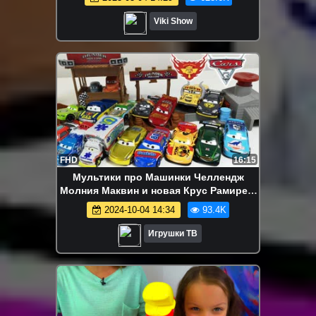
КЛИП VIKI SHOW "Лето" / Вики Шоу
Viki Show
FHD
16:15
Мультики про Машинки Челлендж
Молния Маквин и новая Крус Рамирес.
Машинки из мультфильма ТАЧКИ 3
2024-10-04 14:34
93.4K
Игрушки ТВ