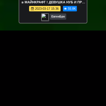
в МАЙНКРАФТ ! ДЕВУШКА НУБ И ПРО
ВИДЕО ТРОЛЛИНГ MINECRAFT
2023-03-17 15:36
55.8K
ЕвгенБро
ЗАГРУЗИТЬ ЕЩЁ ВИДЕО
О сайте
Специально для Вас мы отобрали вручную самое лучшее
видео! Смотрите видео онлайн на HDVK.ru. Смотреть
онлайн фильмы и сериалы бесплатно, музыкальные
клипы, новости мира и кино, обзоры мобильных