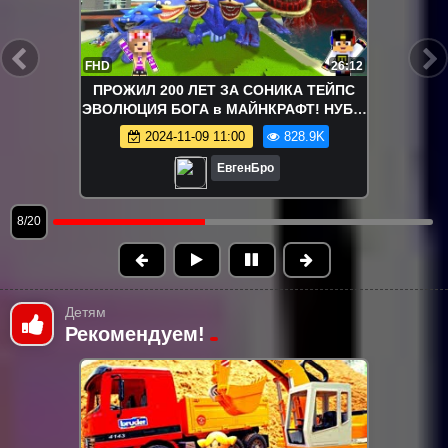
FHD
28:18
ЯМА КОШКИ МЫШКИ ЖУКИ И
ЧЕЛОВЕЧКИ ИЗ ПЛАСТИЛИНА в
МАЙНКРАФТ ! ДЕВУШКА ВИДЕО
2023-03-17 15:36
784.2K
ТРОЛЛИНГ MINECRAFT
ЕвгенБро
9/20
Детям
Рекомендуем!