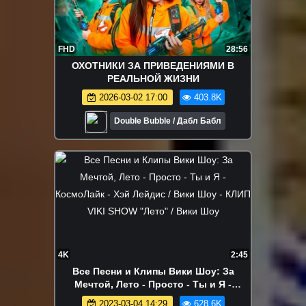
FHD
28:56
ОХОТНИКИ ЗА ПРИВЕДЕНИЯМИ В
РЕАЛЬНОЙ ЖИЗНИ
2026-03-02 17:00
403.8K
Double Bubble / Дабл Бабл
4K
2:45
Все Песни и Клипы Вики Шоу: За
Мечтой, Лето - Просто - Ты и Я -
КосмоЛайк - Хэй Лейдис / Вики Шоу -
2023-03-04 14:29
628.6K