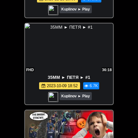
Kuplinov ► Play
FHD
36:18
35MM ► ПЕТЯ ► #1
2023-10-09 18:52
6.7K
Kuplinov ► Play