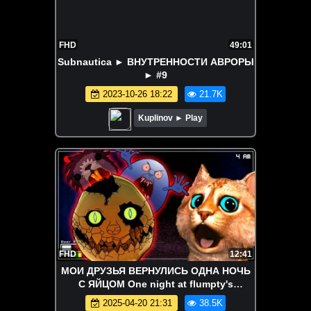
FHD
49:01
Subnautica ► ВНУТРЕННОСТИ АВРОРЫ
► #9
2023-10-26 18:22
21.7K
Kuplinov ► Play
FHD
12:41
МОИ ДРУЗЬЯ ВЕРНУЛИСЬ ОДНА НОЧЬ
С ЯЙЦОМ One night at flumpty's
Прохождение Весёлый Кот
2025-04-20 21:31
38.5K