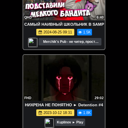
QHD
6:40
САМЫЙ НАИВНЫЙ ШКОЛЬНИК В SAMP
2024-08-25 09:11
1.5K
Merchik's Pub - не читер, просто
хорошо играю.
FHD
29:02
НИХРЕНА НЕ ПОНЯТНО ► Detention #4
2023-10-12 18:31
1.8K
Kuplinov ► Play