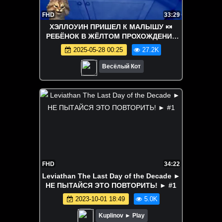
FHD
33:29
ХЭЛЛОУИН ПРИШЕЛ К МАЛЫШУ 🍬
РЕБЁНОК В ЖЁЛТОМ ПРОХОЖДЕНИЕ
The Baby in Yellow Весёлый Кот
2025-05-28 00:25
27.2K
Весёлый Кот
FHD
34:22
Leviathan The Last Day of the Decade ►
НЕ ПЫТАЙСЯ ЭТО ПОВТОРИТЬ! ► #1
2023-10-01 18:49
5.0K
Kuplinov ► Play