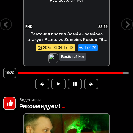
22:59
FHD
тения против Зомби - зомбосс
роблокс
ует Plants vs Zombies Fusion #60
ПвЗ PvZ Весёлый Кот
2025-03-04 17:30
172.2K
Весёлый Кот
20/20
Видеоигры
Рекомендуем!