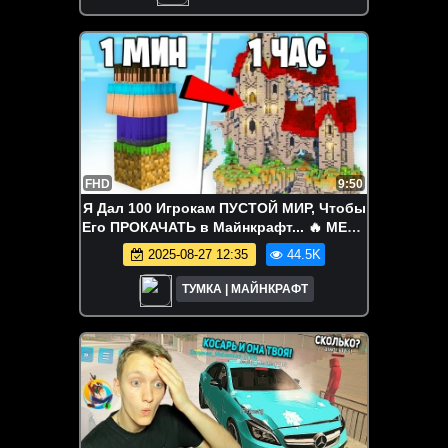
FHD
9:50
Я Дал 100 Игрокам ПУСТОЙ МИР, Чтобы
Его ПРОКАЧАТЬ в Майнкрафт... 🔥 МЕРЧ
МОЖНО КУПИТЬ ТУТ:
2025-08-27 12:35
44.5K
https://tumkastore.ru/​ 🎮 Заходи на
ТУМКА | МАЙНКРАФТ