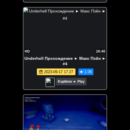
HD
26:40
Underhell Прохождение ► Макс Пэйн ►
#4
2023-09-17 17:27
1.0K
Kuplinov ► Play