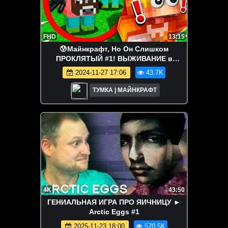
FHD
13:15
😰Майнкрафт, Но Он Слишком
ПРОКЛЯТЫЙ #1! ВЫЖИВАНИЕ в
МАЙНКРАФТ с МОДАМИ! - ТУМКА
2024-11-27 17:06
43.7K
ТУМКА | МАЙНКРАФТ
4K
43:50
ГЕНИАЛЬНАЯ ИГРА ПРО ЯИЧНИЦУ ►
Arctic Eggs #1
2025-11-23 18:00
570.5K