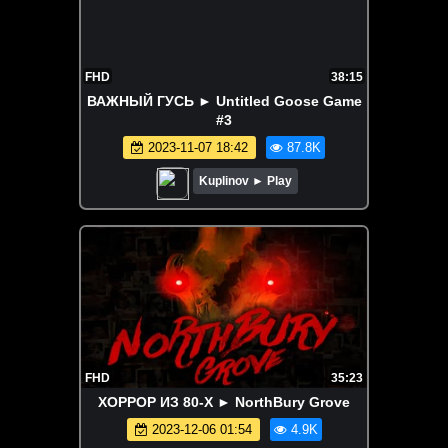
FHD
38:15
ВАЖНЫЙ ГУСЬ ► Untitled Goose Game
#3
2023-11-07 18:42
87.8K
Kuplinov ► Play
FHD
35:23
ХОРРОР ИЗ 80-Х ► NorthBury Grove
2023-12-06 01:54
4.9K