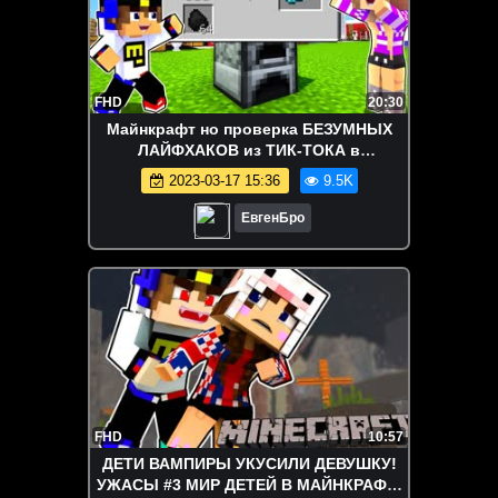
FHD
20:30
Майнкрафт но проверка БЕЗУМНЫХ
ЛАЙФХАКОВ из ТИК-ТОКА в
Майнкрафте Троллинг Ловушка
2023-03-17 15:36
9.5K
Minecraft
ЕвгенБро
FHD
10:57
ДЕТИ ВАМПИРЫ УКУСИЛИ ДЕВУШКУ!
УЖАСЫ #3 МИР ДЕТЕЙ В МАЙНКРАФТ!