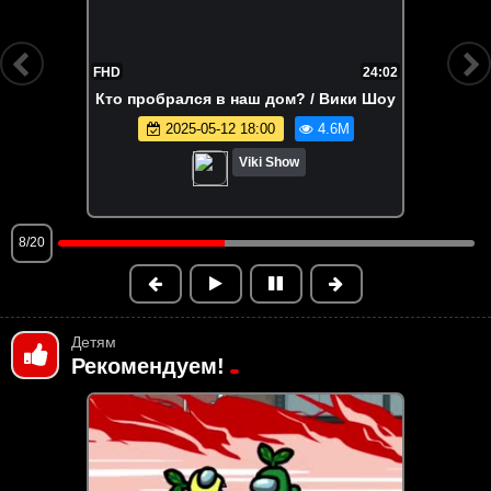
24:02
FHD
дом? / Вики Шоу
ПРАНК * ПОЛ ЭТО ЛАВА
Жизни
0
4.6M
2025-02-14 18:00
 Show
Viki Sho
9/20
Детям
Рекомендуем!