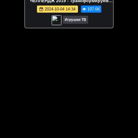
ЧЕЛЛЕНДЖ 2019 - Трансформируем
Тоботы лучшие Игрушки для
2024-10-04 14:34
107.6K
мальчиков TOBOT
Игрушки ТВ
ЗАГРУЗИТЬ ЕЩЁ ВИДЕО
О сайте
Специально для Вас мы отобрали вручную самое лучшее
видео! Смотрите видео онлайн на HDVK.ru. Смотреть
онлайн фильмы и сериалы бесплатно, музыкальные
клипы, новости мира и кино, обзоры мобильных