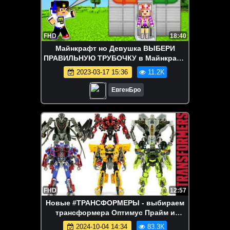
FHD
18:40
Майнкрафт но Девушка ВЫБЕРИ
ПРАВИЛЬНУЮ ТРУБОЧКУ в Майнкрафт
НУБ И ПРО ВИДЕО ТРОЛЛИНГ
2023-03-17 15:36
11.2K
MINECRAFT
ЕвгенБро
FHD
12:57
Новые #ТРАНСФОРМЕРЫ - выбираем
трансформера Оптимус Прайм и
Мегатрон. New Transformers 2018 toys
2024-10-04 14:34
83.3K