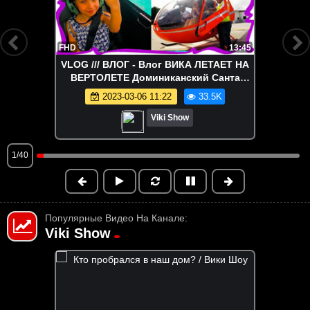
FHD
13:45
VLOG /// ВЛОГ - Влог ВИКА ЛЕТАЕТ НА
ВЕРТОЛЕТЕ Доминиканский Санта
Клаус Дарит подарки / Вики Шоу
2023-03-06 11:22
33.5K
Viki Show
1/40
Популярные Видео На Канале:
Viki Show