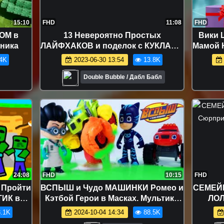
15:10
FHD
11:08
FHD
ОМ в
13 Невероятно Простых
Вики 
сника
ЛАЙФХАКОВ и поделок с КУКЛАМИ
Мамой 
ЛОЛ Сюрприз и Игрушек! Мультик
ЕЛКА В
4K
2023-06-30 13:54
13.8K
LOL Surprise HACK
Up
Double Bubble / Дабл Бабл
24:08
FHD
10:15
FHD
 Пройти
ВСПЫШ и Чудо МАШИНКИ Ромео и
СЕМЕЙК
ИК в
Кэтбой Герои в Масках. Мультики
ЛОЛ
ВИДЕО
про машинки для детей новые
Familie
.1K
2024-10-04 14:34
88.5K
FT
серии 2018