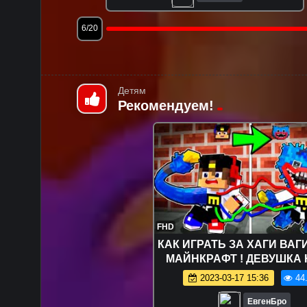
9/20
Детям
Рекомендуем!
FHD
КАК ИГРАТЬ ЗА ХАГИ ВАГ
МАЙНКРАФТ ! ДЕВУШКА 
ПРО ВИДЕО ТРОЛЛИ
2023-03-17 15:36
44
MINECRAFT Huggy Wu
ЕвгенБро