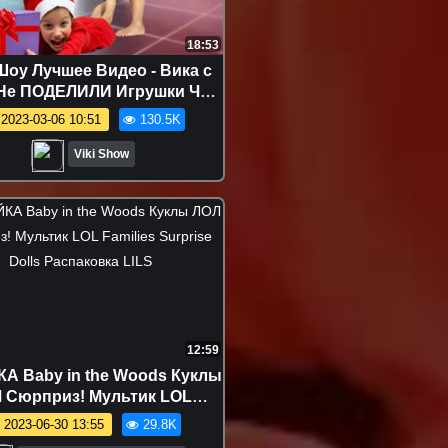
18:53
Шоу Лучшее Видео - Вика с
Не ПОДЕЛИЛИ Игрушки ЧЬЯ
КУСНЕЕ Mistery Box Switch
2023-03-06 10:51
130.5K
 Challenge / Вики Шоу
Viki Show
12:59
А Baby in the Woods Куклы
 Сюрприз! Мультик LOL
s Surprise Dolls Распаковка
2023-06-30 13:55
29.8K
LILS