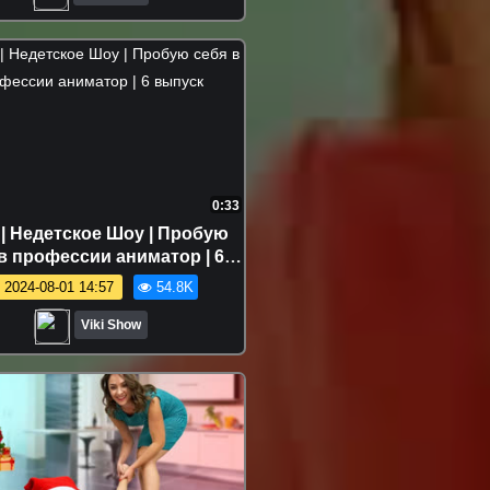
0:33
 | Недетское Шоу | Пробую
в профессии аниматор | 6
выпуск
2024-08-01 14:57
54.8K
Viki Show