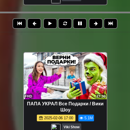
FHD
24:02
Кто пробрался в наш дом? / Вики
Шоу
2025-05-12 18:00
4.6M
Viki Show