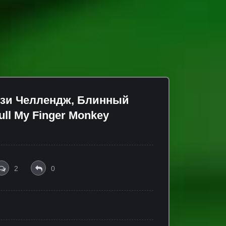
узи Челлендж, Блинный
ll My Finger Monkey
2
0