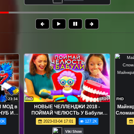
23:34
FHD
17:20
FHD
И МОД в
НОВЫЕ ЧЕЛЛЕНДЖИ 2018 -
Майнкр
НУБ И
ПОЙМАЙ ЧЕЛЮСТЬ У Бабули
Слома
НГ
ЧЕЛЛЕНДЖ GREEDY GRANNY
Майн
.0K
2023-03-04 17:01
127.2K
ggy
GAME Family Fun Game For Kids
CHALLENGE / Вики Шоу
Viki Show