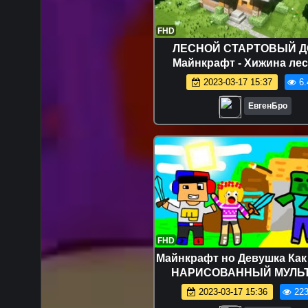
FHD
ЛЕСНОЙ СТАРТОВЫЙ Д
Майнкрафт - Хижина ле
2023-03-17 15:37
6.
ЕвгенБро
FHD
Майнкрафт но Девушка Как
НАРИСОВАННЫЙ МУЛЬТ
Майнкрафт НУБ И ПРО 
2023-03-17 15:36
223
ТРОЛЛИНГ MINECRA