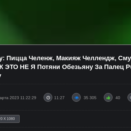
у: Пицца Челенж, Макияж Челлендж, См
 ЭТО НЕ Я Потяни Обезьяну За Палец Pu
у
арта 2023 11:22:29
11:27
35 305
40
20 X 1080