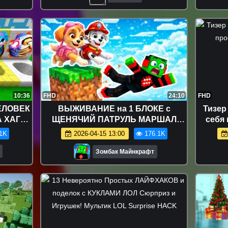
10:36
FHD
24:10
FHD
ЕЛОВЕК
ВЫЖИВАНИЕ на 1 БЛОКЕ с
Тизер
А ХАГГИ
ЩЕНЯЧИЙ ПАТРУЛЬ МАРШАЛ
себя 
НИЦА В
СКАЙ ГОНЩИК РАЙДЕР в
1K
2026-04-15 13:00
176.1K
9
МАЙНКРАФТ ЗОМБАК
Зомбак Майнкрафт