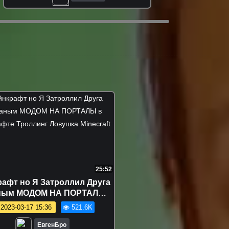
25:52
афт но Я Затроллил Друга
ным МОДОМ НА ПОРТАЛЫ в
крафте Троллинг Ловушка
2023-03-17 15:36
521.6K
Minecraft
ЕвгенБро