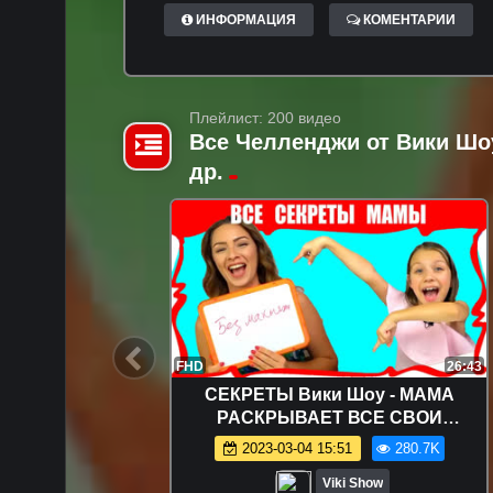
ИНФОРМАЦИЯ
КОМЕНТАРИИ
Плейлист: 200 видео
Все Челленджи от Вики Шо
др.
17:19
FHD
26:43
 Шоу:
СЕКРЕТЫ Вики Шоу - МАМА
ллендж,
РАСКРЫВАЕТ ВСЕ СВОИ
СЕКРЕТЫ Челлендж Кто Лучше
.2K
2023-03-04 15:51
280.7K
 Продукт
Знает Маму / Вики Шоу
Viki Show
крытыми