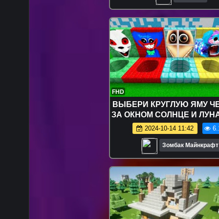
FHD
ВЫБЕРИ КРУГЛУЮ ЯМУ Ч
ЗА ОКНОМ СОЛНЦЕ И ЛУН
ВАГГИ ВАННИ МОПС ГУСЕ
2024-10-14 11:42
6.
МАЙНКРАФТ ФНАФ 
Зомбак Майнкрафт