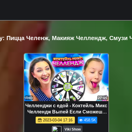
у: Пицца Челенж, Макияж Челлендж, Смузи
FHD
27:05
Челленджи с едой - Коктейль Микс
Челлендж Выпей Если Сможешь
Mystery Wheel Cocktail Challenge /
2023-03-04 17:16
458.5K
Вики Шоу
Viki Show