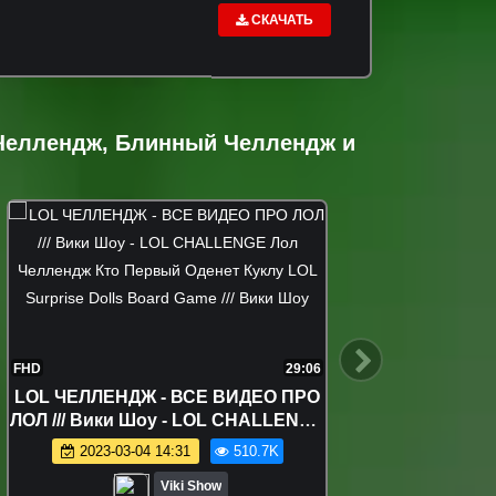
СКАЧАТЬ
 Челлендж, Блинный Челлендж и
FHD
29:06
FHD
LOL ЧЕЛЛЕНДЖ - ВСЕ ВИДЕО ПРО
НОВ
ЛОЛ /// Вики Шоу - LOL CHALLENGE
ПР
Лол Челлендж Кто Первый Оденет
ЧЕЛЛЕН
2023-03-04 14:31
510.7K
Куклу LOL Surprise Dolls Board
Папы 
Viki Show
Game /// Вики Шоу