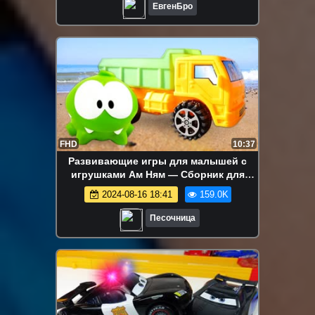
ЕвгенБро
FHD
10:37
Развивающие игры для малышей с
игрушками Ам Ням — Сборник для
самых маленьких
2024-08-16 18:41
159.0K
Песочница