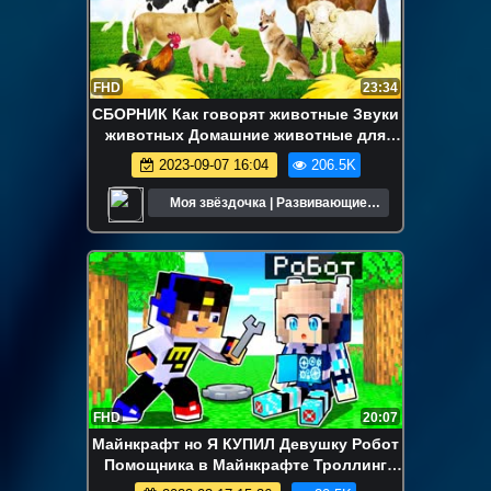
FHD
23:34
СБОРНИК Как говорят животные Звуки
животных Домашние животные для
детей Корова Лошадь
2023-09-07 16:04
206.5K
Моя звёздочка | Развивающие
мультики для детей
FHD
20:07
Майнкрафт но Я КУПИЛ Девушку Робот
Помощника в Майнкрафте Троллинг
Ловушка Minecraft Евгенбро