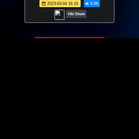
ПРОТИВ Девочек КТО Споет Ослиную
2023-03-04 16:15
8.8K
Песню / Вики Шоу
Viki Show
ЗАГРУЗИТЬ ЕЩЁ ВИДЕО
О сайте
Специально для Вас мы отобрали вручную самое лучшее
видео! Смотрите видео онлайн на HDVK.ru. Смотреть
онлайн фильмы и сериалы бесплатно, музыкальные
клипы, новости мира и кино, обзоры мобильных
устройств. Мультфильмы, аниме, дорамы смотреть