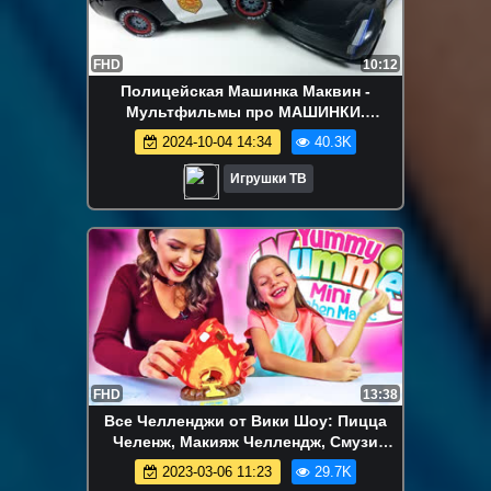
FHD
10:12
Полицейская Машинка Маквин -
Мультфильмы про МАШИНКИ.
Гоночные машинки Мультики для детей
2024-10-04 14:34
40.3K
Игрушки ТВ
FHD
13:38
Все Челленджи от Вики Шоу: Пицца
Челенж, Макияж Челлендж, Смузи
Челлендж, Блинный Челлендж и др. -
2023-03-06 11:23
29.7K
MINI S'MORE CHALLENGE Жарим на