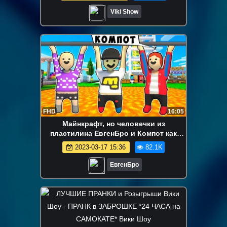
Viki Show
FHD
16:05
Майнкрафт, но человечки из
пластилина ЕвгенБро и Компот как
пройти девушка НУБ И ПРО ВИДЕО
2023-03-17 15:36
82.1K
MINECRAFT
ЕвгенБро