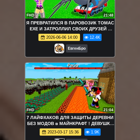
FHD
21:48
Я ПРЕВРАТИЛСЯ В ПАРОВОЗИК ТОМАС
ЕХЕ И ЗАТРОЛЛИЛ СВОИХ ДРУЗЕЙ в
майнкрафт! девушка новичок видео
2026-06-06 14:00
12.4K
minecraft
ЕвгенБро
FHD
21:04
7 ЛАЙФХАКОВ ДЛЯ ЗАЩИТЫ ДЕРЕВНИ
БЕЗ МОДОВ в МАЙНКРАФТ ! ДЕВУШКА
НУБ И ПРО ВИДЕО ТРОЛЛИНГ
2023-03-17 15:36
1.9K
MINECRAFT