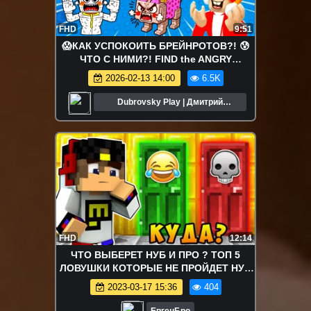
FHD
9:51
😱КАК УСПОКОИТЬ БРЕЙНРОТОВ?! 😰
ЧТО С НИМИ?! FIND the ANGRY
BRAINROT - №2
2026-02-13 14:00
6.5K
Dubrovsky Play | Дмитрий
Дубровский
FHD
12:14
ЧТО ВЫБЕРЕТ НУБ И ПРО ? ТОП 5
ЛОВУШКИ КОТОРЫЕ НЕ ПРОЙДЕТ НУБ
ВЫЖИВАНИЕ НУБА СЕКРЕТ MINECRAFT
2023-03-17 15:36
404
ЕвгенБро