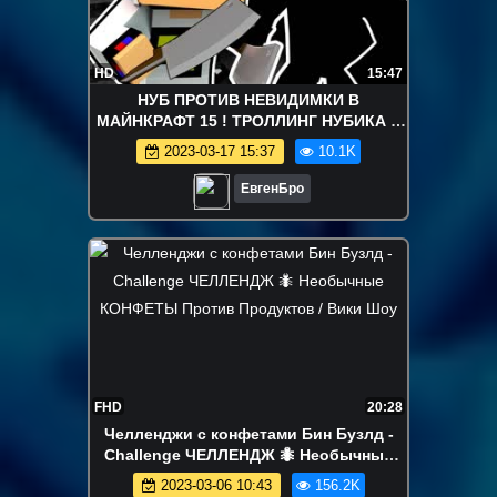
HD
15:47
НУБ ПРОТИВ НЕВИДИМКИ В
МАЙНКРАФТ 15 ! ТРОЛЛИНГ НУБИКА В
MINECRAFT Мультик Майнкрафт
2023-03-17 15:37
10.1K
ЕвгенБро
FHD
20:28
Челленджи с конфетами Бин Бузлд -
Challenge ЧЕЛЛЕНДЖ 🐜 Необычные
КОНФЕТЫ Против Продуктов / Вики
2023-03-06 10:43
156.2K
Шоу