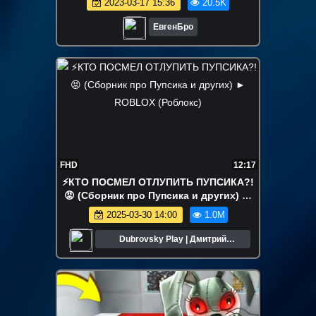
2023-03-17 15:36
20.5K
ЕвгенБро
FHD
12:17
⚡️КТО ПОСМЕЛ ОТЛУПИТЬ ПУПСИКА?!
😡 (Сборник про Пупсика и других) ►
ROBLOX (Роблокс)
2025-03-30 14:00
1.0M
Dubrovsky Play | Дмитрий
Дубровский