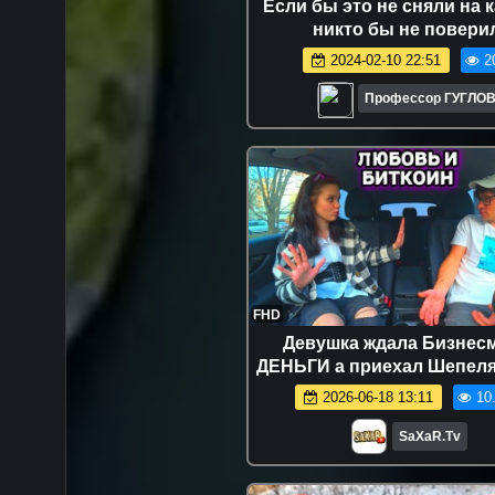
Если бы это не сняли на к
никто бы не повери
2024-02-10 22:51
2
Профессор ГУГЛО
FHD
Девушка ждала Бизнес
ДЕНЬГИ а приехал Шепеля
Пранк в авто прикол юмор 
2026-06-18 13:11
10
ТВ 🔥
SaXaR.Tv