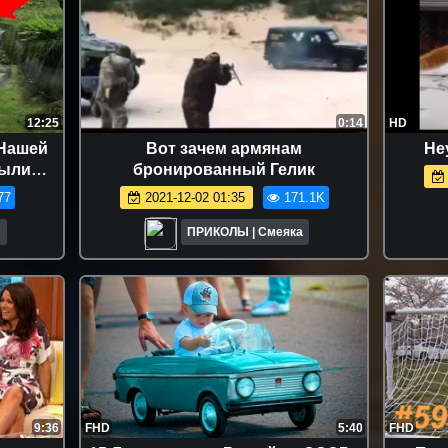
12:25
0:14
HD
 Нашей
Вот зачем армянам
Не
рыли
бронированный Гелик
77
2021-12-02 01:35
171.1K
В
ПРИКОЛЫ | Смеяка
9:36
FHD
5:40
FHD