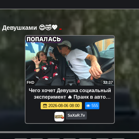
 Девушками 😍🤣💖
FHD
32:37
Чего хочет Девушка социальный
эксперимент 🔥 Пранк в авто
прикол юмор и Шепелявый
2026-08-06 08:00
555
SaXaR.Tv