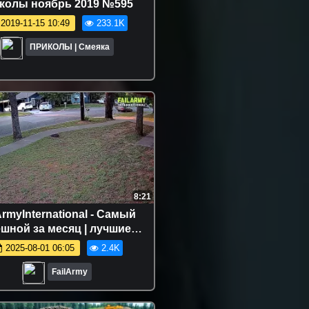
колы ноябрь 2019 №595
2019-11-15 10:49
233.1K
ПРИКОЛЫ | Смеяка
8:21
ArmyInternational - Самый
шной за месяц | лучшие
еудачи со всего мира
2025-08-01 06:05
2.4K
FailArmy