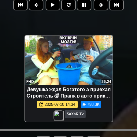
FHD
26:24
Девушка ждал Богатого а приехал
Строитель 🤣 Пранк в авто прикол
юмор и Необычное свидание с
2025-07-10 14:34
798.3K
Сахар Тв 🔥
SaXaR.Tv