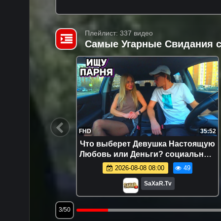
Плейлист: 337 видео
Самые Угарные Свидания с
21:31
FHD
35:52
ННАЯ
Что выберет Девушка Настоящую
си ,
Любовь или Деньги? социальный
-ПОД
ролик и пранк в авто! Прикол
.2K
2026-08-08 08:00
49
юмор и Шепелявый
SaXaR.Tv
3/50