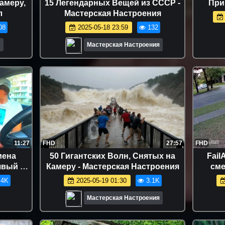
амеру,
15 Легендарных Вещей из СССР -
При
л
Мастерская Настроения
08
2025-05-18 23:59
132
В
Мастерская Настроения
11:27
FHD
27:57
FHD
мена
50 Гигантских Волн, Снятых на
Fail
вый 🤣
Камеру - Мастерская Настроения
сме
и Сахар
н
.4K
2025-05-19 01:30
3.1K
Мастерская Настроения