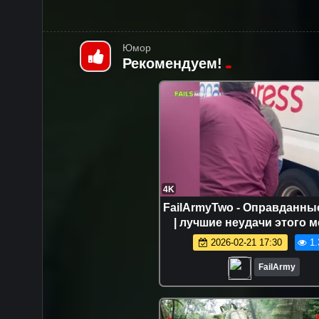
Юмор
Рекомендуем!
4K
FailArmyTwo - Оправданны
| лучшие неудачи этого 
2026-02-21 17:30
1.
FailArmy