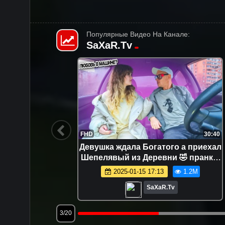
Популярные Видео На Канале:
SaXaR.Tv
44:05
FHD
30:40
пранк в
Девушка ждала Богатого а приехал
шкой и
Шепелявый из Деревни 🤣 пранк в
пелявый
авто и угарное свидание с
2.4K
2025-01-15 17:13
1.2M
Девушкой
SaXaR.Tv
3/20