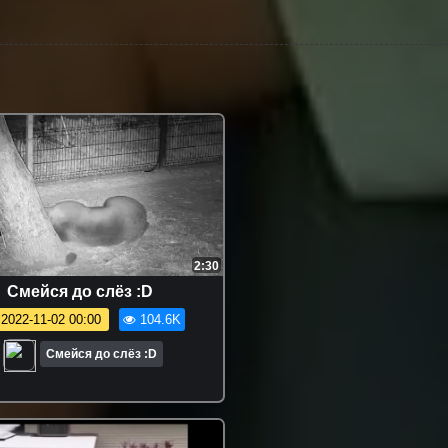
2:30
Смейся до слёз :D
2022-11-02 00:00
104.6K
Смейся до слёз :D