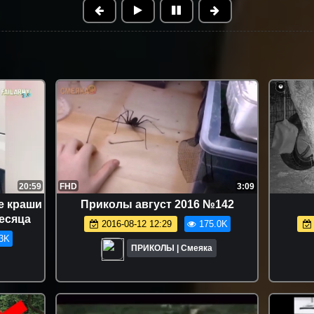
20:59
FHD
3:09
е краши
Приколы август 2016 №142
месяца
2016-08-12 12:29
175.0K
3K
ПРИКОЛЫ | Смеяка