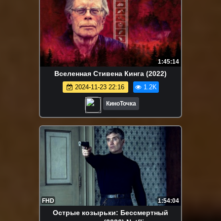
1:45:14
Вселенная Стивена Кинга (2022)
2024-11-23 22:16
1.2K
КиноТочка
FHD
1:54:04
Острые козырьки: Бессмертный