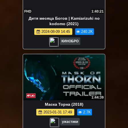
FHD
1:40:21
Дитя месяца Богов | Kamiarizuki no
kodomo (2021)
2024-08-09 14:45
240.2K
КИНОБРО
1:44:39
Маска Торна (2018)
2023-01-31 17:49
2.7K
ужастики