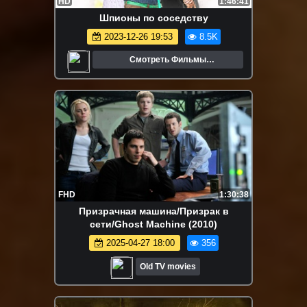
HD
1:46:41
Шпионы по соседству
2023-12-26 19:53
8.5K
Смотреть Фильмы
Онлайн.Трейлеры.Кино.
FHD
1:30:38
Призрачная машина/Призрак в
сети/Ghost Machine (2010)
2025-04-27 18:00
356
Old TV movies