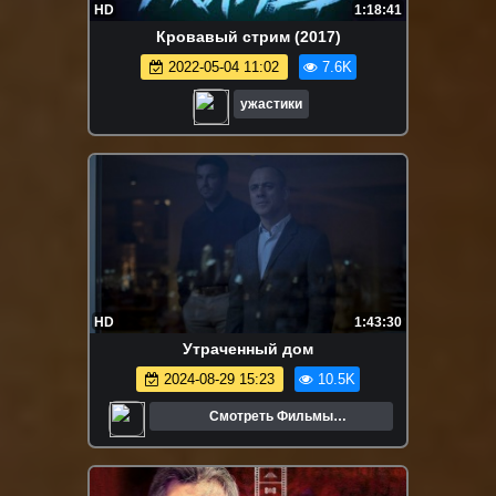
HD
1:18:41
Кровавый стрим (2017)
2022-05-04 11:02
7.6K
ужастики
HD
1:43:30
Утраченный дом
2024-08-29 15:23
10.5K
Смотреть Фильмы
Онлайн.Трейлеры.Кино.