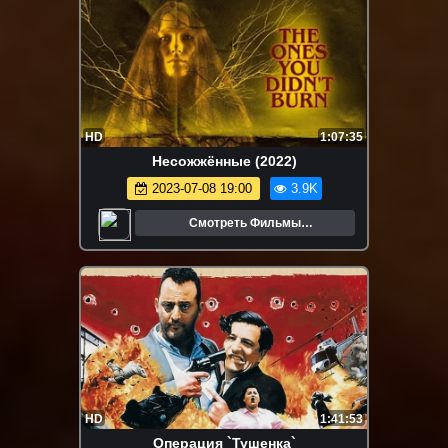
HD
1:07:35
Несожжённые (2022)
2023-07-08 19:00
3.9K
Смотреть Фильмы
Онлайн.Трейлеры.Кино.
HD
1:41:53
Операция `Тушенка`