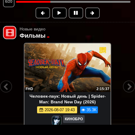
6/20
Новые видео
Фильмы
FHD
2:15:37
Человек-паук: Новый день | Spider-
Man: Brand New Day (2026)
2026-08-07 19:43
35.3K
КИНОБРО