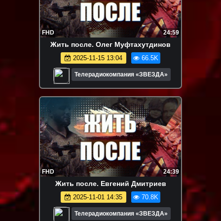
FHD
24:59
Жить после. Олег Муфтахутдинов
2025-11-15 13:04
66.5K
Телерадиокомпания «ЗВЕЗДА»
FHD
24:39
Жить после. Евгений Дмитриев
2025-11-01 14:35
70.8K
Телерадиокомпания «ЗВЕЗДА»