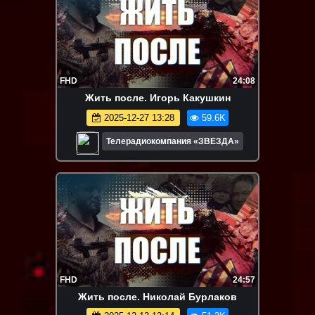
FHD
24:08
Жить после. Игорь Какушкин
2025-12-27 13:28
59.6K
Телерадиокомпания «ЗВЕЗДА»
FHD
24:57
Жить после. Николай Бурлаков