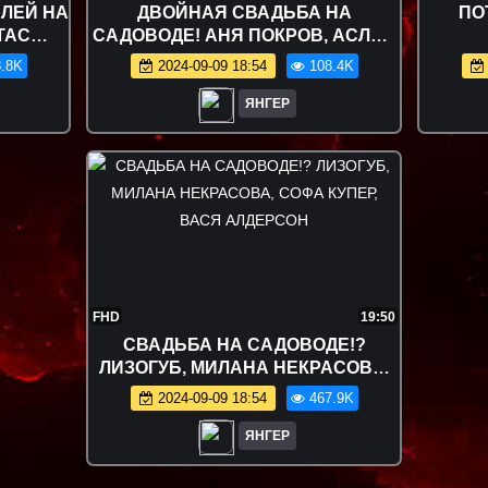
БЛЕЙ НА
ДВОЙНАЯ СВАДЬБА НА
ПО
ТАС
САДОВОДЕ! АНЯ ПОКРОВ, АСЛАН
ЕРТ
ШУКАША, САБИНА ХАЙРОВА,
.8K
2024-09-09 18:54
108.4K
НИКИТА СУДАРЬ
ЯНГЕР
FHD
19:50
СВАДЬБА НА САДОВОДЕ!?
ЛИЗОГУБ, МИЛАНА НЕКРАСОВА,
СОФА КУПЕР, ВАСЯ АЛДЕРСОН
2024-09-09 18:54
467.9K
ЯНГЕР