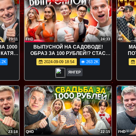
23:11
FHD
24:33
4K
А 1000
ВЫПУСНОЙ НА САДОВОДЕ!
МА
 КАТЯ
ОБРАЗ ЗА 100 РУБЛЕЙ!? СТАС
ПО
ОВ
КАЦУКИ,ФРОСЯ,КАТЯ ГОЛЫШЕВА,
ОБРА
.2K
2024-09-09 18:54
263.2K
СОНЯ СЛИППИ
ЯНГЕР
23:18
QHD
22:15
FHD