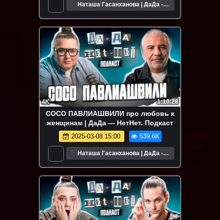
Наташа Гасанханова | ДаДа -
НетНет
4K
1:10:28
CОСО ПАВЛИАШВИЛИ про любовь к
женщинам | ДаДа — НетНет. Подкаст
2025-03-08 15:00
539.6K
Наташа Гасанханова | ДаДа -
НетНет