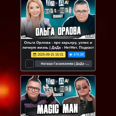
4K
51:45
Ольга Орлова - про карьеру, успех и
личную жизнь | ДаДа - НетНет. Подкаст
2025-09-15 16:01
479.0K
Наташа Гасанханова | ДаДа -
НетНет
4K
47:35