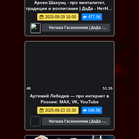
Арсен Шахунц - про менталитет,
традиции и воспитание | ДаДа - НетНет.
Подкаст
2025-09-29 16:00
477.5K
Наташа Гасанханова | ДаДа -
НетНет
4K
51:30
Артемий Лебедев — про интернет в
России: MAX, VK, YouTube
2025-09-23 15:30
546.8K
Наташа Гасанханова | ДаДа -
НетНет