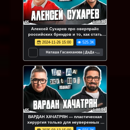
4K
1:10:30
Алексей Сухарев про оверпрайс
российских брендов и то, как стать
хорошим стилистом | ДаДа — НетНет.
2024-11-26 15:00
525.3K
Подкаст
Наташа Гасанханова | ДаДа -
НетНет
4K
1:00:04
ВАРДАН ХАЧАТРЯН — пластическая
хирургия только для неуверенных в
себе? | ДаДа — НетНет. Подкаст