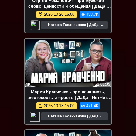
Сергей Романович - про мужское
слово, ценности и обещания | ДаДа -
НетНет. Подкаст
2025-10-20 15:00
498.7K
Наташа Гасанханова | ДаДа -
НетНет
4K
1:01:35
Мария Кравченко - про ненависть,
жестокость и ярость | ДаДа - НетНет.
Подкаст
2025-10-13 15:00
471.4K
Наташа Гасанханова | ДаДа -
НетНет