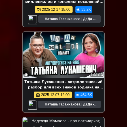
миллениалов и конфликт поколений |
ДаДа - НетНет. Подкаст
2025-12-17 15:00
33.2K
Наташа Гасанханова | ДаДа -
НетНет
4K
1:31:13
Татьяна Лукашевич - астрологический
разбор для всех знаков зодиака на
2026 год | ДаДа - НетНет. Подкаст
2025-12-07 12:00
464.6K
Наташа Гасанханова | ДаДа -
НетНет