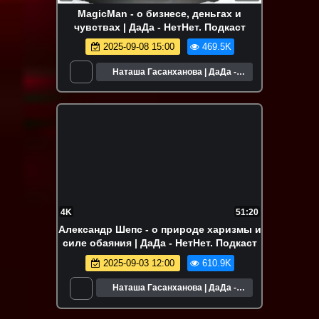
MagicMan - о бизнесе, деньгах и
чувствах | ДаДа - НетНет. Подкаст
2025-09-08 15:00
469.5K
Наташа Гасанханова | ДаДа -
НетНет
4K
51:20
Александр Шепс - о природе харизмы и
силе обаяния | ДаДа - НетНет. Подкаст
2025-09-03 12:00
610.9K
Наташа Гасанханова | ДаДа -
НетНет