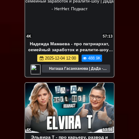
4K
57:13
Надежда Мамаева - про патриархат,
семейный заработок и реалити-шоу |
ДаДа - НетНет. Подкаст
2025-12-04 12:00
488.9K
Наташа Гасанханова | ДаДа -
НетНет
4K
53:56
Эльвира Т - про карьеру, развод и