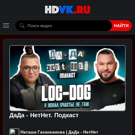
НАЙТИ
ДаДа - НетНет. Подкаст
Наташа Гасанханова | ДаДа - НетНет