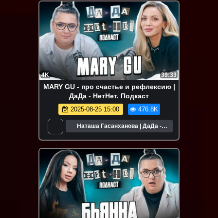
4K
39:33
MARY GU - про счастье и рефлексию |
ДаДа - НетНет. Подкаст
2025-08-25 15:00
476.8K
Наташа Гасанханова | ДаДа -
НетНет