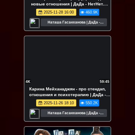
новые отношения | ДаДа - НетНет.
Подкаст
2025-11-28 16:00
460.9K
Наташа Гасанханова | ДаДа -
НетНет
4K
59:45
Карина Мейханаджян - про стендап,
отношения и психотерапию | ДаДа -
НетНет. Подкаст
2025-11-26 18:10
550.2K
Наташа Гасанханова | ДаДа -
НетНет