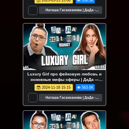
2025-03-13 15:00
556.3K
Наташа Гасанханова | ДаДа -
НетНет
4K
57:15
Luxury Girl про фейковую любовь и
основные мифы сферы | ДаДа —
НетНет. Подкаст
2024-11-18 15:15
563.0K
Наташа Гасанханова | ДаДа -
НетНет