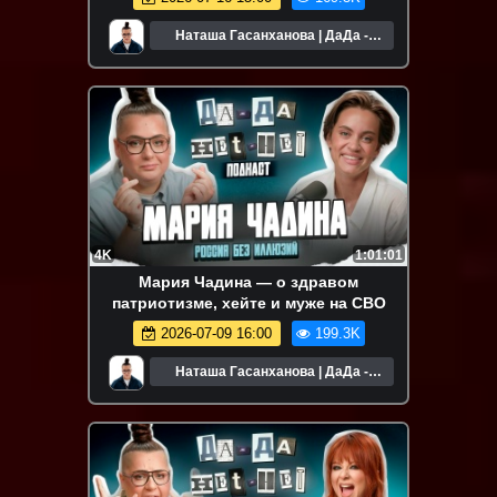
Наташа Гасанханова | ДаДа -
НетНет
4K
1:01:01
Мария Чадина — о здравом
патриотизме, хейте и муже на СВО
2026-07-09 16:00
199.3K
Наташа Гасанханова | ДаДа -
НетНет