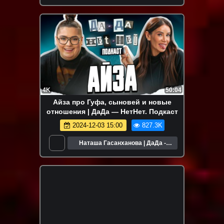
НетНет
4K
50:04
Айза про Гуфа, сыновей и новые
отношения | ДаДа — НетНет. Подкаст
2024-12-03 15:00
827.3K
Наташа Гасанханова | ДаДа -
НетНет