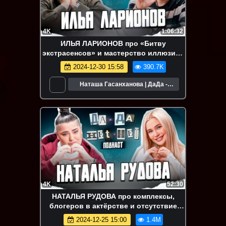
4K
1:06:32
ИЛЬЯ ЛАРИОНОВ про «Битву
экстрасенсов» и мастерство иллюзии |
ДаДа — НетНет. Подкаст
2024-12-30 15:58
390.7K
Наташа Гасанханова | ДаДа -
НетНет
4K
52:30
НАТАЛЬЯ РУДОВА про комплексы,
блогеров в актёрстве и отсутствие
ролей | ДаДа — НетНет. Подкаст
2024-12-25 15:00
1.4M