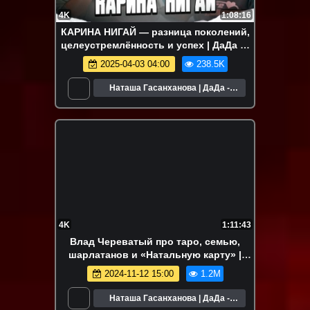
4K
1:08:16
КАРИНА НИГАЙ — разница поколений,
целеустремлённость и успех | ДаДа —
НетНет. Подкаст
2025-04-03 04:00
238.5K
Наташа Гасанханова | ДаДа -
НетНет
4K
1:11:43
Влад Череватый про таро, семью,
шарлатанов и «Натальную карту» |
ДаДа — НетНет. Подкаст
2024-11-12 15:00
1.2M
Наташа Гасанханова | ДаДа -