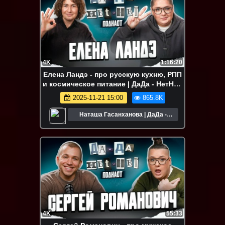
4K
1:16:20
Елена Ландэ - про русскую кухню, РПП
и космическое питание | ДаДа - НетНет.
Подкаст
2025-11-21 15:00
865.8K
Наташа Гасанханова | ДаДа -
НетНет
4K
55:33