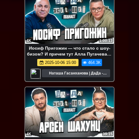
4K
1:00:13
Иосиф Пригожин — что стало с шоу-
бизом? И причем тут Алла Пугачева? |
ДаДа - НетНет. Подкаст
2025-10-06 15:00
464.3K
Наташа Гасанханова | ДаДа -
НетНет
4K
39:15