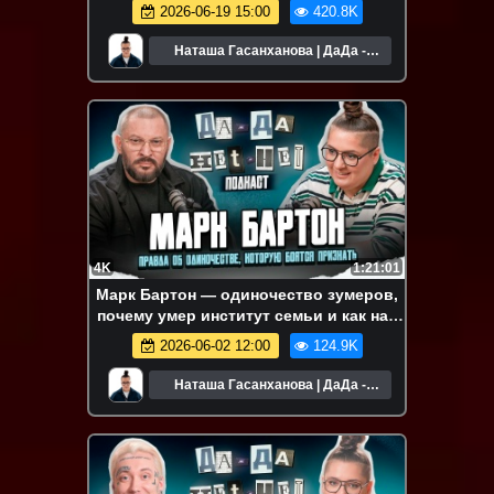
2026-06-19 15:00
420.8K
Наташа Гасанханова | ДаДа -
НетНет
4K
1:21:01
Марк Бартон — одиночество зумеров,
почему умер институт семьи и как нас
спасти
2026-06-02 12:00
124.9K
Наташа Гасанханова | ДаДа -
НетНет