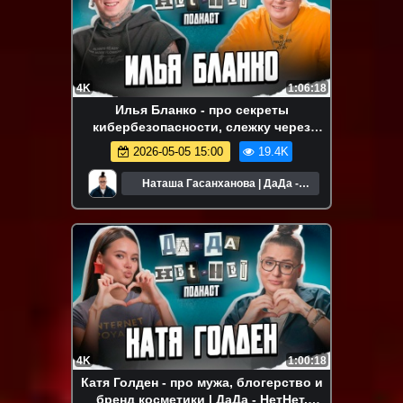
4K
1:06:18
Илья Бланко - про секреты
кибербезопасности, слежку через
мессенджеры и хакеров | ДаДа -
2026-05-05 15:00
19.4K
НетНет. Подкаст
Наташа Гасанханова | ДаДа -
НетНет
4K
1:00:18
Катя Голден - про мужа, блогерство и
бренд косметики | ДаДа - НетНет.