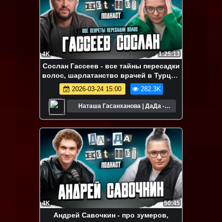
4K
1:25:13
Сослан Гассеев - все тайны пересадки
волос, шарлатанство врачей в Турции
и клинику GGMED | ДаДа - НетНет.
2026-03-24 15:00
282.3K
Подкаст
Наташа Гасанханова | ДаДа -
НетНет
4K
50:45
Андрей Савочкин - про зумеров,