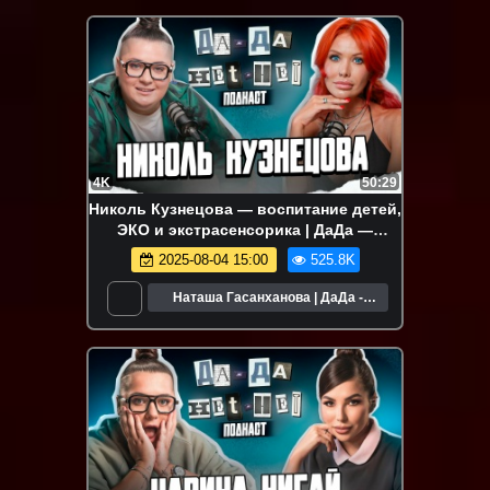
4K
50:29
Николь Кузнецова — воспитание детей,
ЭКО и экстрасенсорика | ДаДа —
НетНет. Подкаст
2025-08-04 15:00
525.8K
Наташа Гасанханова | ДаДа -
НетНет