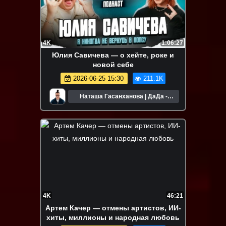
4K
1:06:27
Юлия Савичева — о хейте, роке и
новой себе
2026-06-25 15:30
211.1K
Наташа Гасанханова | ДаДа -
НетНет
4K
46:21
Артем Качер — отмены артистов, ИИ-
хиты, миллионы и народная любовь