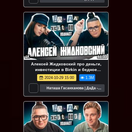
НетНет
4K
51:33
Алексей Жидковский про деньги,
инвестиции в Birkin и бедное
мышление | ДаДа — НетНет. Подкаст
2024-10-29 15:00
1.3M
Наташа Гасанханова | ДаДа -
НетНет