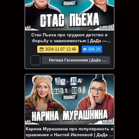
4K
1:05:16
Стас Пьеха про трудное детство и
борьбу с зависимостью | ДаДа —
НетНет. Подкаст
2024-11-07 12:46
584.1K
Наташа Гасанханова | ДаДа -
НетНет
4K
58:45
Карина Мурашкина про популярность и
сравнение с Настей Ивлеевой | ДаДа —