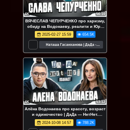
4K
56:10
ВЯЧЕСЛАВ ЧЕПУРЧЕНКО про харизму,
обиду на Водонаеву, реалити и Юру
Борисова | ДаДа — НетНет. Подкаст
2025-02-27 15:59
654.5K
Наташа Гасанханова | ДаДа -
НетНет
4K
53:12
Алёна Водонаева про красоту, возраст
и одиночество | ДаДа — НетНет.
Подкаст
2024-10-08 14:57
788.2K