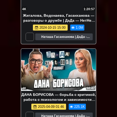
4K
1:20:57
Жигалова, Водонаева, Гасанханова —
разговоры о дружбе | ДаДа — НетНет.
Подкаст
2024-10-15 15:00
1.0M
Наташа Гасанханова | ДаДа -
НетНет
4K
50:47
ДАНА БОРИСОВА — борьба с критикой,
работа с психологом и зависимости |
ДаДа — НетНет. Подкаст
2025-04-09 01:46
225.1K
Наташа Гасанханова | ДаДа -