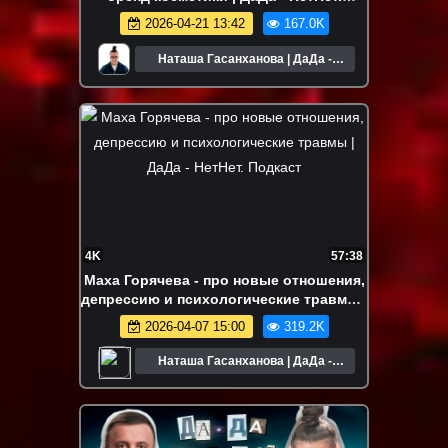
Подкаст
2026-04-21 13:42
167.0K
Наташа Гасанханова | ДаДа -
НетНет
4K
57:38
Маха Горячева - про новые отношения,
депрессию и психологические травмы |
ДаДа - НетНет. Подкаст
2026-04-07 15:00
319.2K
Наташа Гасанханова | ДаДа -
НетНет