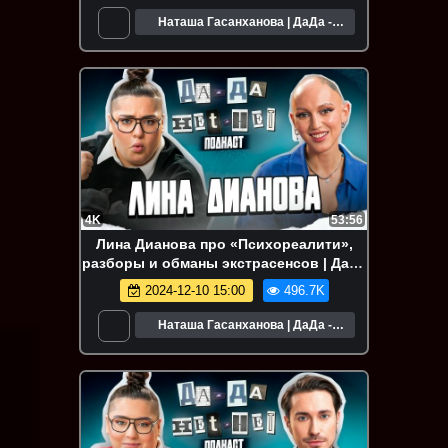
Наташа Гасанханова | ДаДа -
НетНет
4K
53:56
Лина Дианова про «Психореалити»,
разборы и обманы экстрасенсов | ДаДа
— НетНет. Подкаст
2024-12-10 15:00
496.7K
Наташа Гасанханова | ДаДа -
НетНет