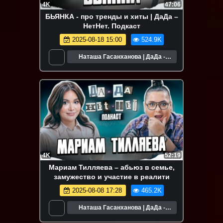
4K
47:06
БЬЯНКА - про тренды и хиты | ДаДа –
НетНет. Подкаст
2025-08-18 15:00
524.9K
Наташа Гасанханова | ДаДа -
НетНет
4K
52:19
Мариам Тилляева – абьюз в семье,
замужество и участие в реалити
2025-08-08 17:28
465.2K
Наташа Гасанханова | ДаДа -
НетНет