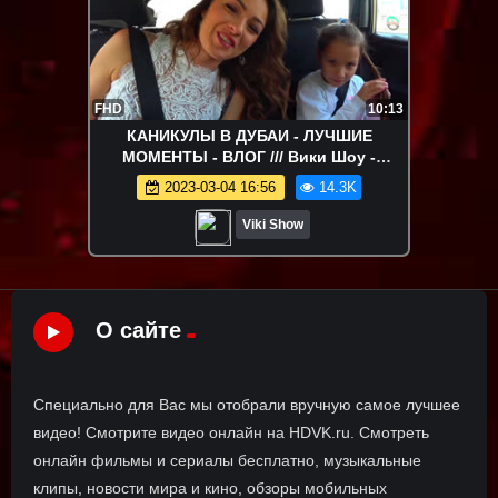
FHD
10:13
КАНИКУЛЫ В ДУБАИ - ЛУЧШИЕ
МОМЕНТЫ - ВЛОГ /// Вики Шоу -
КАНИКУЛЫ в Дубаи ВЛОГ Самолет Рум
2023-03-04 16:56
14.3K
Тур Плаваем на Пицце в Dukes Dubai ///
Вики Шоу
Viki Show
О сайте
Специально для Вас мы отобрали вручную самое лучшее
видео! Смотрите видео онлайн на HDVK.ru. Смотреть
онлайн фильмы и сериалы бесплатно, музыкальные
клипы, новости мира и кино, обзоры мобильных