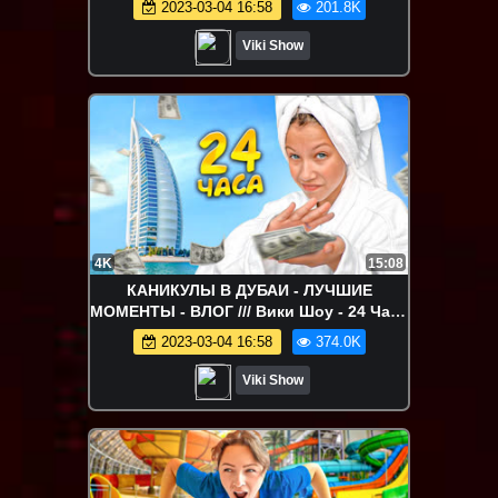
2023-03-04 16:58
201.8K
Неожиданный Сюрприз от Родителей /
Вики Шоу
Viki Show
4K
15:08
КАНИКУЛЫ В ДУБАИ - ЛУЧШИЕ
МОМЕНТЫ - ВЛОГ /// Вики Шоу - 24 Часа
в САМОМ Дорогом отеле мира / Вики
2023-03-04 16:58
374.0K
Шоу
Viki Show