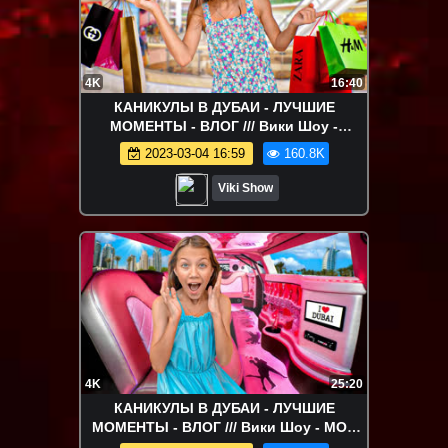
4K
16:40
КАНИКУЛЫ В ДУБАИ - ЛУЧШИЕ
МОМЕНТЫ - ВЛОГ /// Вики Шоу -
ШОПИНГ в Самом Большом Торговом
2023-03-04 16:59
160.8K
центре Дубаи * Что я Купила? * Влог /
Вики Шоу
Viki Show
4K
25:20
КАНИКУЛЫ В ДУБАИ - ЛУЧШИЕ
МОМЕНТЫ - ВЛОГ /// Вики Шоу - МОЙ
ДЕНЬ РОЖДЕНИЯ в Дубаи