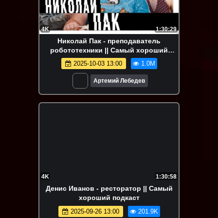
4K
1:30:29
Николай Пак - преподаватель
робототехники || Самый хороший
подкаст
2025-10-03 13:00
1.0M
Артемий Лебедев
4K
1:30:58
Денис Иванов - ресторатор || Самый
хороший подкаст
2025-09-26 13:00
201.9K