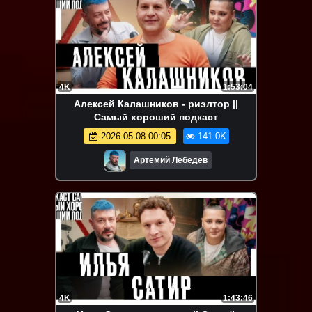
4K
1:53:04
Алексей Калашников - риэлтор ||
Самый хороший подкаст
2026-05-08 00:05
141.0K
Артемий Лебедев
4K
1:43:46