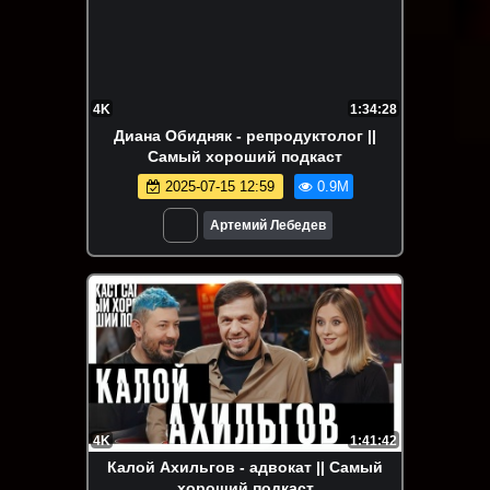
4K
1:34:28
Диана Обидняк - репродуктолог ||
Самый хороший подкаст
2025-07-15 12:59
0.9M
Артемий Лебедев
4K
1:41:42
Калой Ахильгов - адвокат || Самый
хороший подкаст