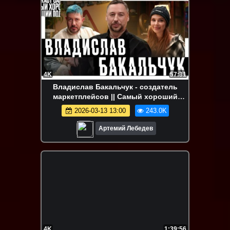
4K
57:31
Владислав Бакальчук - создатель
маркетплейсов || Самый хороший
подкаст
2026-03-13 13:00
243.0K
Артемий Лебедев
4K
1:39:56