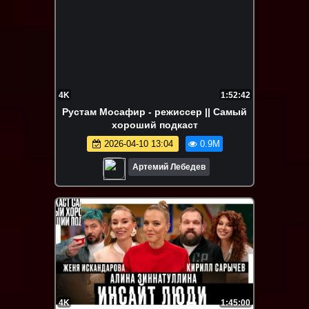
4K
1:52:42
Рустам Мосафир - режиссер || Самый
хороший подкаст
2026-04-10 13:04
0.9M
Артемий Лебедев
4K
1:45:00