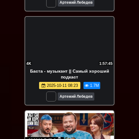
Артемий Лебедев
4K
1:57:45
Баста - музыкант || Самый хороший
подкаст
2025-10-11 08:23
1.7M
Артемий Лебедев