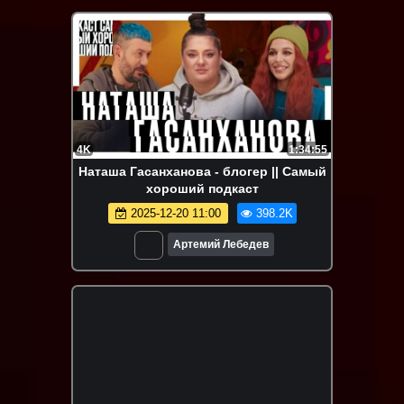
4K
1:34:55
Наташа Гасанханова - блогер || Самый
хороший подкаст
2025-12-20 11:00
398.2K
Артемий Лебедев