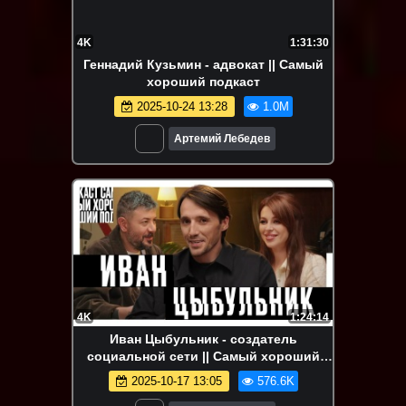
4K
1:31:30
Геннадий Кузьмин - адвокат || Самый
хороший подкаст
2025-10-24 13:28
1.0M
Артемий Лебедев
4K
1:24:14
Иван Цыбульник - создатель
социальной сети || Самый хороший
подкаст
2025-10-17 13:05
576.6K