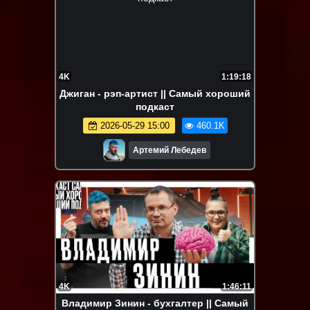
4K
1:19:18
Джиган - рэп-артист || Самый хороший
подкаст
2026-05-29 15:00
460.1K
Артемий Лебедев
4K
1:46:11
Владимир Зинин - бухгалтер || Самый