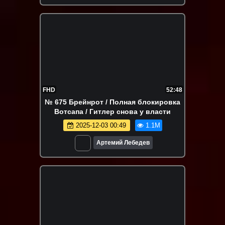
FHD
52:48
№ 675 Брейнрот / Полная блокировка
Вотсапа / Гитлер снова у власти
2025-12-03 00:49
1.1M
Артемий Лебедев