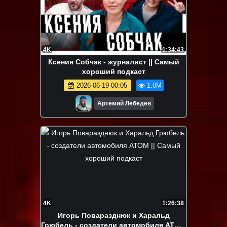
4K
1:34:43
Ксения Собчак - журналист || Самый
хороший подкаст
2026-06-19 00:05
1.0M
Артемий Лебедев
4K
1:26:38
Игорь Поваразднюк и Харальд
Грюбель - создатели автомобиля АТОМ