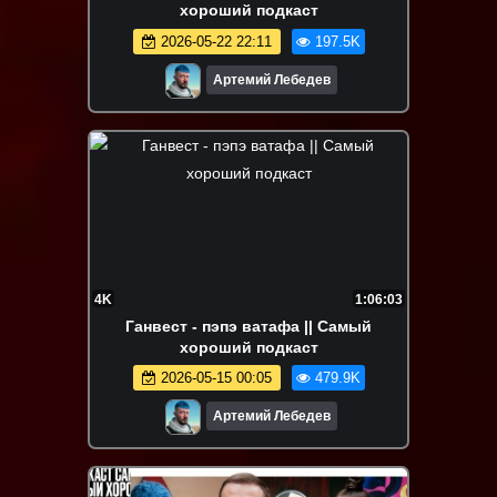
хороший подкаст
2026-05-22 22:11
197.5K
Артемий Лебедев
4K
1:06:03
Ганвест - пэпэ ватафа || Самый
хороший подкаст
2026-05-15 00:05
479.9K
Артемий Лебедев