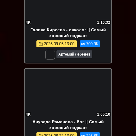
4K
1:10:32
Галина Киреева - онколог || Самый
хороший подкаст
2025-09-05 13:00
709.9K
Артемий Лебедев
4K
1:05:10
Анурада Раманова - йог || Самый
хороший подкаст
2025-08-22 13:00
226.8K