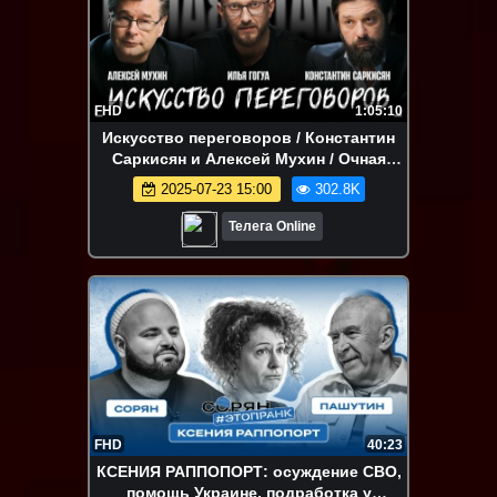
FHD
1:05:10
Искусство переговоров / Константин
Саркисян и Алексей Мухин / Очная
ставка
2025-07-23 15:00
302.8K
Телега Online
FHD
40:23
КСЕНИЯ РАППОПОРТ: осуждение СВО,
помощь Украине, подработка у