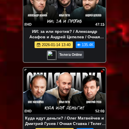
FHD
47:15
ИИ: за или против? / Александр
Асафов и Андрей Цепелев / Очная
Ставка / Телега Online
2026-01-14 13:40
135.4K
Телега Online
FHD
52:00
Куда идут деньги? / Олег Матвейчев и
Дмитрий Гусев / Очная Ставка / Телега