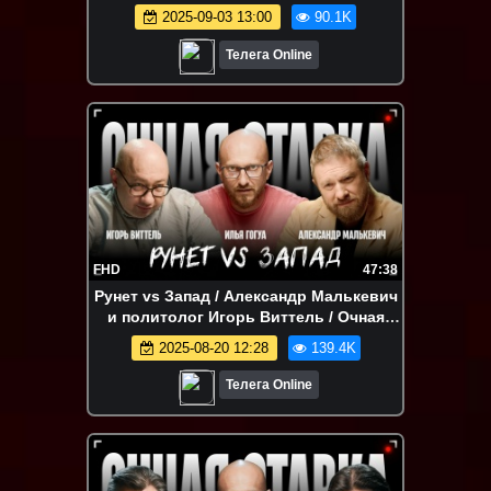
Online
2025-09-03 13:00
90.1K
Телега Online
FHD
47:38
Рунет vs Запад / Александр Малькевич
и политолог Игорь Виттель / Очная
ставка
2025-08-20 12:28
139.4K
Телега Online