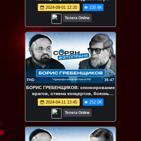
Тинькова / Пашутин / Сорян
2024-08-01 12:20
220.8K
Телега Online
FHD
36:47
БОРИС ГРЕБЕНЩИКОВ: спонсирование
врагов, отмена концертов, боязнь
тюрьмы / Вассерман / Сорян
2024-04-11 13:45
252.0K
Телега Online