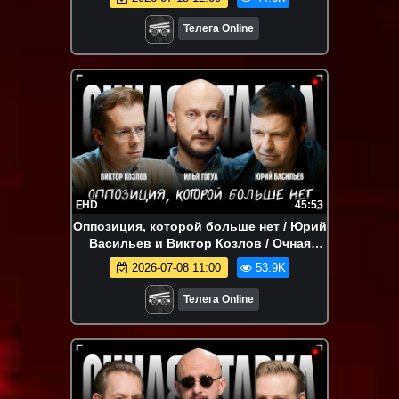
Телега Online
FHD
45:53
Оппозиция, которой больше нет / Юрий
Васильев и Виктор Козлов / Очная
Ставка / Телега Online
2026-07-08 11:00
53.9K
Телега Online