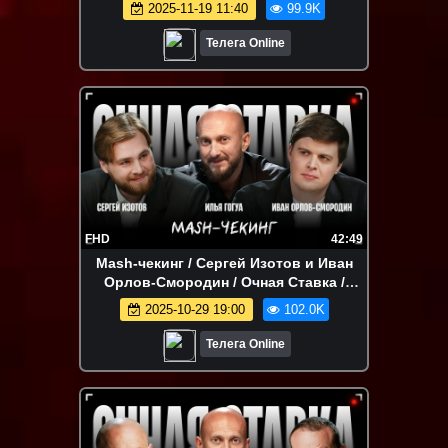
Online
2025-11-19 11:40
99.9K
Телега Online
FHD
42:49
Mash-чекинг / Сергей Изотов и Иван
Орлов-Смородин / Очная Ставка /
Телега Online
2025-10-29 19:00
102.0K
Телега Online