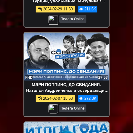
Турции, увольнение, Мизулина /
Запашный / Сорян
2024-02-29 11:30
211.6K
Телега Online
FHD
27:53
МЭРИ ПОППИНС, ДО СВИДАНИЯ:
Наталья Андрейченко и созерцающие
из Америки / Сорян, это пранк
2024-02-07 15:58
272.3K
Телега Online