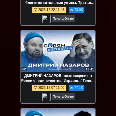
благотворительные ужины, Третья
мировая, Путин / Сорян / Стас Ай,как
2023-12-22 11:45
73.9K
просто!
Телега Online
4K
18:41
ДМИТРИЙ НАЗАРОВ: возвращение в
Россию, одиночество, Израиль / Телега
Online
2023-12-07 11:00
77.1K
Телега Online