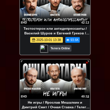
FHD
42:17
Тестостерон или антидепрессанты /
Василий Шуров и Евгений Греков /
Очная ставка / Телега Online
2025-10-01 13:38
93.6K
Телега Online
FHD
40:32
Не игры / Ярослав Мешалкин и
Дмитрий Смит / Очная Ставка / Телега