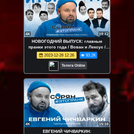
4K
19:42
НОВОГОДНИЙ ВЫПУСК: главные
пранки этого года / Вован и Лексус /
Сорян, это пранк!
2023-12-28 12:26
93.2K
Телега Online
4K
15:10
ЕВГЕНИЙ ЧИЧВАРКИН: