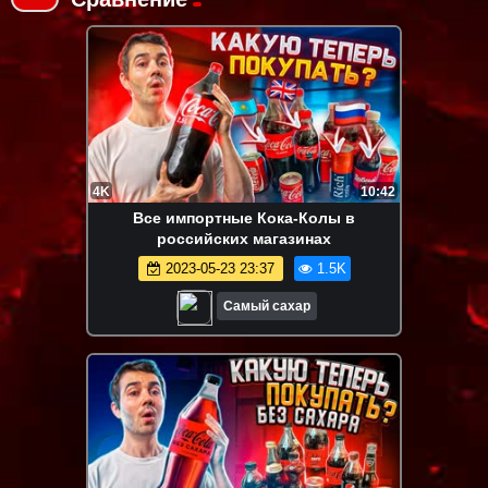
4K
10:42
Все импортные Кока-Колы в
российских магазинах
2023-05-23 23:37
1.5K
Самый сахар