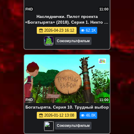
FHD
11:00
Наследнички. Пилот проекта
«Богатырята» (2018). Серия 1. Никто не
хочет в герои
2026-04-23 16:12
62.1K
Союзмультфильм
FHD
11:00
Богатырята. Серия 10. Трудный выбор
2026-01-12 13:08
46.8K
Союзмультфильм