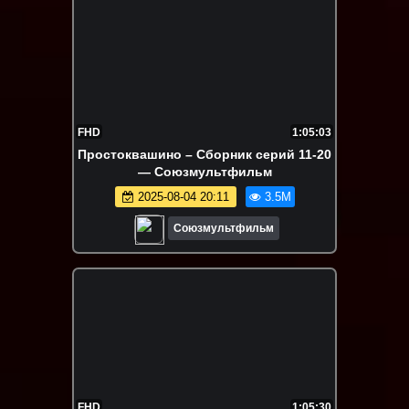
FHD
1:05:03
Простоквашино – Сборник серий 11-20
— Союзмультфильм
2025-08-04 20:11
3.5M
Союзмультфильм
FHD
1:05:30