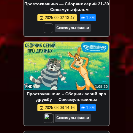
Простоквашино — Сборник серий 21-30
— Союзмультфильм
2025-09-02 13:47
1.8M
Союзмультфильм
FHD
1:05:20
Простоквашино – Сборник серий про
дружбу — Союзмультфильм
2025-08-08 14:16
1.8M
Союзмультфильм