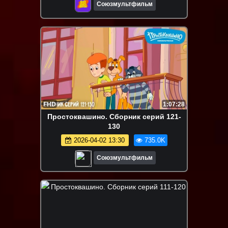
Союзмультфильм
FHD
1:07:28
Простоквашино. Сборник серий 121-
130
2026-04-02 13:30
735.0K
Союзмультфильм