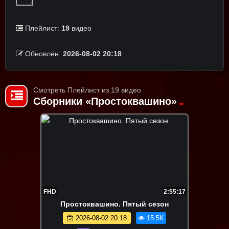
Плейлист:
19
видео
Обновлён:
2026-08-02 20:18
Смотреть Плейлист из 19 видео
Сборники «Простоквашино»
FHD
2:55:17
Простоквашино. Пятый сезон
2026-08-02 20:18
15.5K