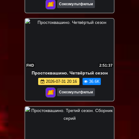
Союзмультфильм
FHD
2:51:37
Простоквашино. Четвёртый сезон
2026-07-31 20:16
36.6K
Союзмультфильм