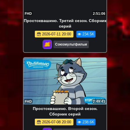
FHD
2:51:06
Простоквашино. Третий сезон. Сборник
серий
2026-07-11 20:00
234.5K
Союзмультфильм
FHD
2:49:43
Простоквашино. Второй сезон.
Сборник серий
2026-07-08 20:00
238.6K