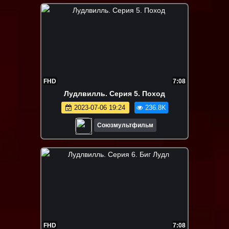
FHD
7:08
Лудлвилль. Серия 5. Поход
2023-07-06 19:24
236.8K
Союзмультфильм
FHD
7:08