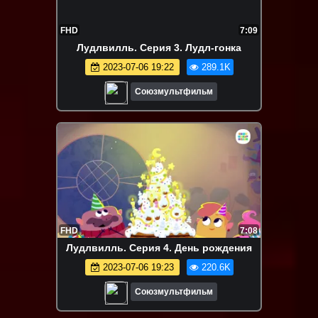
FHD
7:09
Лудлвилль. Серия 3. Лудл-гонка
2023-07-06 19:22
289.1K
Союзмультфильм
FHD
7:08
Лудлвилль. Серия 4. День рождения
2023-07-06 19:23
220.6K
Союзмультфильм