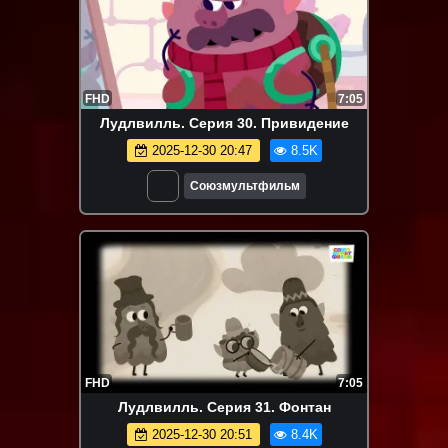
FHD
7:05
Лудлвилль. Серия 30. Привидение
2025-12-30 20:47
8.5K
Союзмультфильм
FHD
7:05
Лудлвилль. Серия 31. Фонтан
2025-12-30 20:51
8.4K