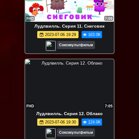
FHD
7:06
Лудлвилль. Серия 11. Снеговик
2023-07-06 19:29
163.0K
Союзмультфильм
FHD
7:05
Лудлвилль. Серия 12. Облако
2023-07-06 19:30
124.0K
Союзмультфильм