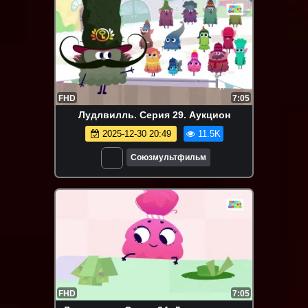
FHD
7:05
Лудлвилль. Серия 29. Аукцион
2025-12-30 20:49
11.5K
Союзмультфильм
FHD
7:05