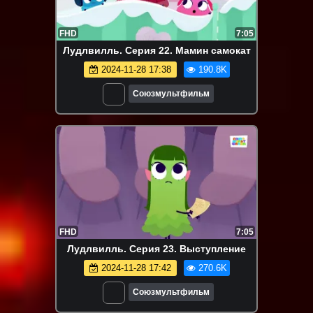
FHD
7:05
Лудлвилль. Серия 22. Мамин самокат
2024-11-28 17:38
190.8K
Союзмультфильм
FHD
7:05
Лудлвилль. Серия 23. Выступление
2024-11-28 17:42
270.6K
Союзмультфильм