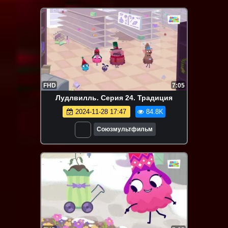
FHD
7:05
Лудлвилль. Серия 24. Традиция
2024-11-28 17:47
84.8K
Союзмультфильм