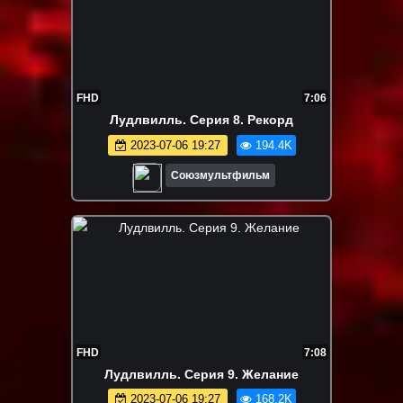
FHD
7:06
Лудлвилль. Серия 8. Рекорд
2023-07-06 19:27
194.4K
Союзмультфильм
FHD
7:08
Лудлвилль. Серия 9. Желание
2023-07-06 19:27
168.2K