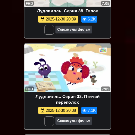
FHD
7:05
Лудлвилль. Серия 38. Голос
2025-12-30 20:39
6.2K
Союзмультфильм
FHD
7:05
Лудлвилль. Серия 32. Птичий
переполох
2025-12-30 20:38
7.1K
Союзмультфильм