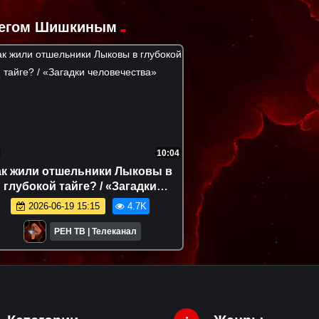
Олегом Шишкиным
10:04
ак жили отшельники Лыковы в
глубокой тайге? / «Загадки
человечества»
2026-06-19 15:15
4.7K
РЕН ТВ | Телеканал