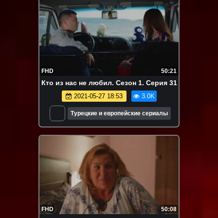
FHD
50:21
Кто из нас не любил. Сезон 1. Серия 31
2021-05-27 18:53
3.0K
Турецкие и европейские сериалы
FHD
50:08