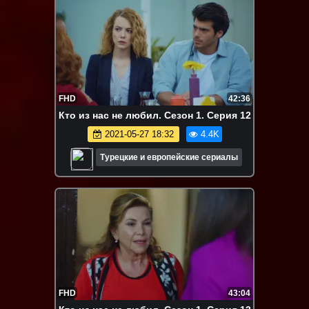
FHD
42:36
Кто из нас не любил. Сезон 1. Серия 12
2021-05-27 18:32
4.4K
Турецкие и европейские сериалы
FHD
43:04