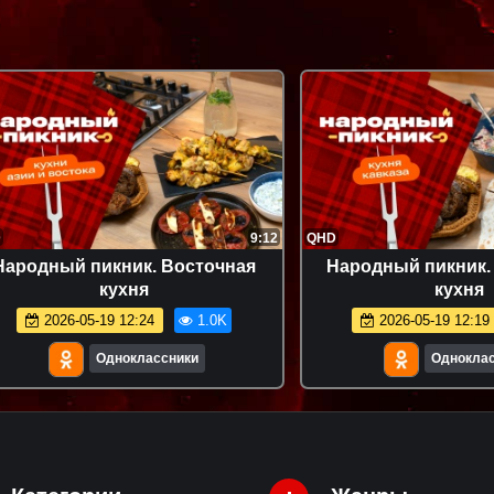
D
9:12
QHD
Народный пикник. Восточная
Народный пикник. 
кухня
кухня
2026-05-19 12:24
1.0K
2026-05-19 12:19
Одноклассники
Однокла