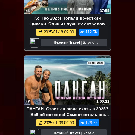
4K
37:55
Ко Тао 2025! Попали в жесткий
циклон..Один из лучших островов
Таиланда!
2025-01-18 09:00
112.5K
Нежный Travel | Блог о
путешествиях
4K
1:00:22
ПАНГАН. Стоит ли сюда ехать в 2025?
Всё об острове! Самостоятельное
путешествие по Таиланду
2025-01-06 09:00
176.7K
Нежный Travel | Блог о