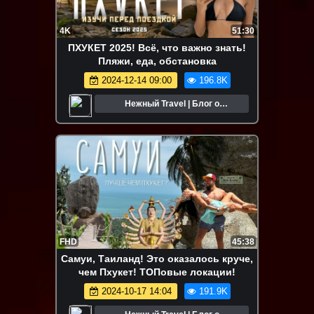
4K
51:30
ПХУКЕТ 2025! Всё, что важно знать!
Пляжи, еда, обстановка
2024-12-14 09:00
196.8K
Нежный Travel | Блог о
путешествиях
FHD
45:38
Самуи, Таиланд! Это оказалось круче,
чем Пхукет! ТОПовые локации!
2024-10-17 14:04
191.9K