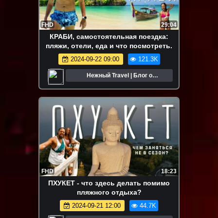
FHD
29:04
КРАБИ, самостоятельная поездка:
пляжи, отели, еда и что посмотреть.
2024-09-22 09:00
121.3K
Нежный Travel | Блог о
путешествиях
FHD
18:23
ПХУКЕТ - что здесь делать помимо
пляжного отдыха?
2024-09-21 12:00
44.7K