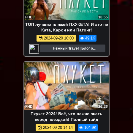
FHD
10:55
ТОП лучших пляжей ПХУКЕТА! И это не
Ката, Карон или Патонг!
2024-09-20 16:00
49.1K
Нежный Travel | Блог о
путешествиях
FHD
26:53
Пхукет 2024! Всё, что важно знать
перед поездкой! Полный гайд
2024-09-20 14:14
104.9K