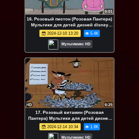
6:01
16. Розовый пистон (Розовая Пантера)
Мультики для детей дисней disney
сериалы НэтФликс
2024-12-10 13:20
5.4K
Мультимикс HD
HD
6:25
17. Розовый витамин (Розовая
Пантера) Мультики для детей дисней
disney сериалы НэтФликс
2024-12-14 10:34
1.8K
Мультимикс HD