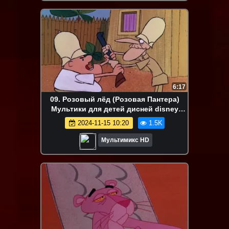
6:17
09. Розовый лёд (Розовая Пантера)
Мультики для детей дисней disney
сериалы НэтФликс
2024-11-15 10:20
1.5K
Мультимикс HD