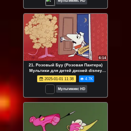
Мультимикс HD
6:14
21. Розовый Буу (Розовая Пантера)
Мультики для детей дисней disney
сериалы НэтФликс
2025-01-01 11:38
4.7K
Мультимикс HD