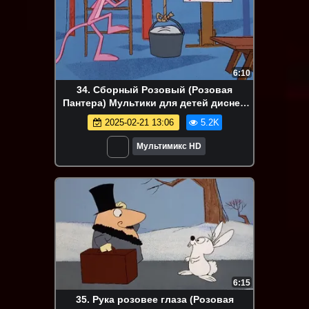
6:10
34. Сборный Розовый (Розовая
Пантера) Мультики для детей дисней
disney сериалы НэтФликс
2025-02-21 13:06
5.2K
Мультимикс HD
6:15
35. Рука розовее глаза (Розовая