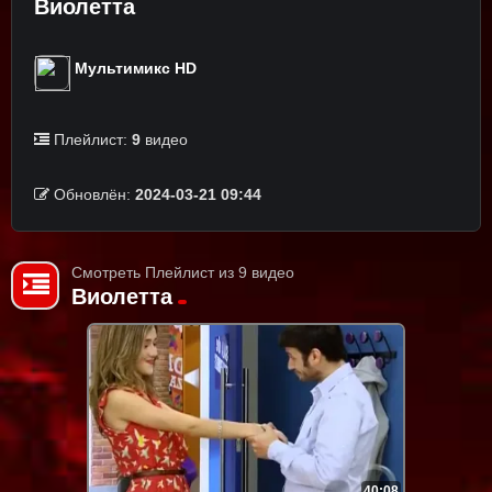
Виолетта
Мультимикс HD
Плейлист:
9
видео
Обновлён:
2024-03-21 09:44
Смотреть Плейлист из 9 видео
Виолетта
40:08