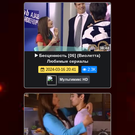
38:48
▶️ Бесценность [06] (Виолетта)
Любимые сериалы
2024-03-16 20:41
2.3K
Мультимикс HD