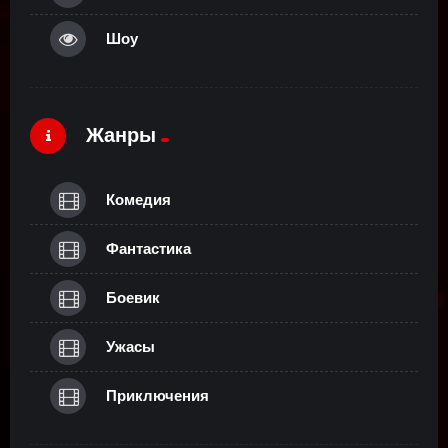
Шоу
Жанры
Комедия
Фантастика
Боевик
Ужасы
Приключения