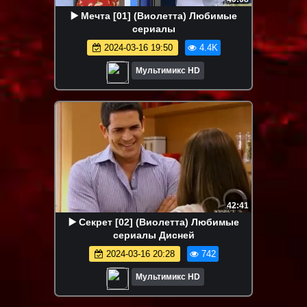
▶️ Мечта [01] (Виолетта) Любимые
сериалы
2024-03-16 19:50
4.4K
Мультимикс HD
42:41
▶️ Секрет [02] (Виолетта) Любимые
сериалы Дисней
2024-03-16 20:28
742
Мультимикс HD