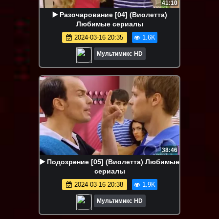
41:10
▶️ Разочарование [04] (Виолетта)
Любимые сериалы
2024-03-16 20:35
1.6K
Мультимикс HD
38:46
▶️ Подозрение [05] (Виолетта) Любимые
сериалы
2024-03-16 20:38
1.9K
Мультимикс HD