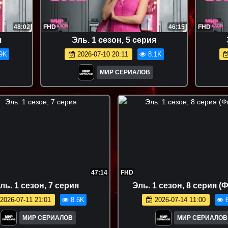
48:02
FHD
46:15
FHD
я
Эль. 1 сезон, 5 серия
9K
2026-07-10 20:11
8.1K
МИР СЕРИАЛОВ
47:14
FHD
ль. 1 сезон, 7 серия
Эль. 1 сезон, 8 серия (
2026-07-11 21:01
8.6K
2026-07-14 11:00
6
МИР СЕРИАЛОВ
МИР СЕРИАЛОВ