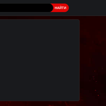
НАЙТИ