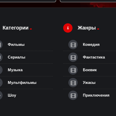
Категории
Жанры
Фильмы
Комедия
Сериалы
Фантастика
Музыка
Боевик
Мультфильмы
Ужасы
Шоу
Приключения