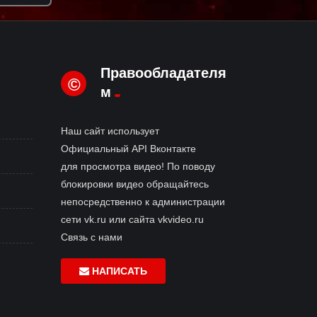
Правообладателя
©
м
Наш сайт использует
Официальный API Вконтакте
для просмотра видео! По поводу
блокировки видео обращайтесь
непосредственно к администрации
сети vk.ru или сайта vkvideo.ru
Связь с нами
НАПИСАТЬ