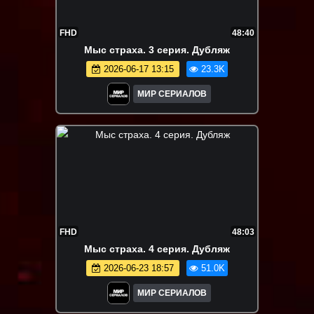
FHD
48:40
Мыс страха. 3 серия. Дубляж
2026-06-17 13:15
23.3K
МИР СЕРИАЛОВ
FHD
48:03
Мыс страха. 4 серия. Дубляж
2026-06-23 18:57
51.0K
МИР СЕРИАЛОВ