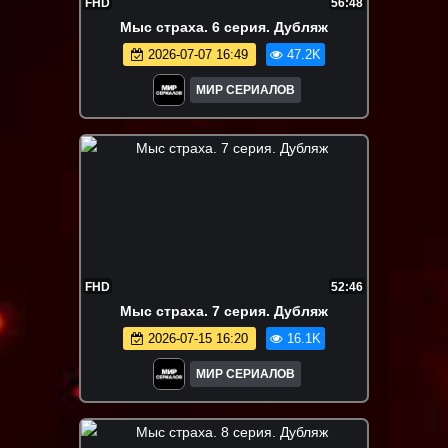
FHD
56:48
Мыс страха. 6 серия. Дубляж
2026-07-07 16:49
47.2K
МИР СЕРИАЛОВ
FHD
52:46
Мыс страха. 7 серия. Дубляж
2026-07-15 16:20
16.1K
МИР СЕРИАЛОВ