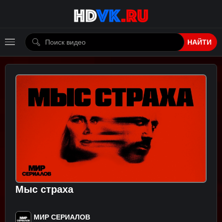
НАЙТИ
Мыс страха
МИР СЕРИАЛОВ