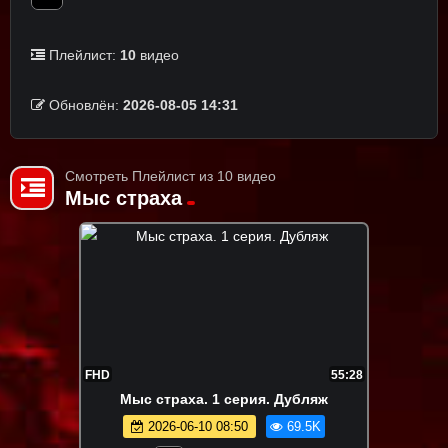
Плейлист:
10
видео
Обновлён:
2026-08-05 14:31
Смотреть Плейлист из 10 видео
Мыс страха
FHD
55:28
Мыс страха. 1 серия. Дубляж
2026-06-10 08:50
69.5K