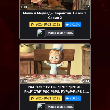
FHD
1:37
Маша и Медведь. Карантин. Сезон 1.
Серия 2
2025-10-21 12:12
671.3K
Маша и Медведь
FHD
2:14
РњР°С€Р° Рё РњРµРґРІРµРґСЊ.
РљР°СЂР°РЅС‚РёРЅ. РЎРµР·РѕРЅ 1.
РЎРµСЂРёСЏ 3
2025-10-21 12:12
736.1K
Маша и Медведь