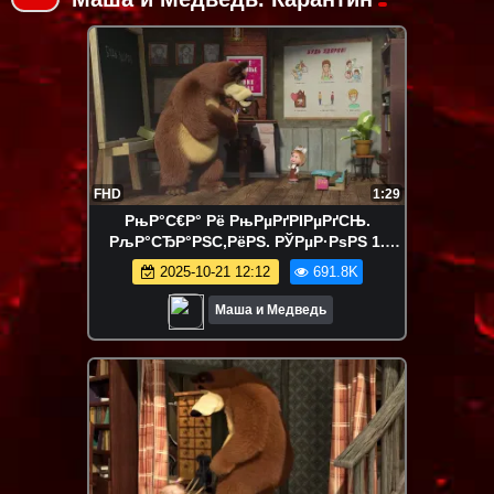
FHD
1:29
РњР°С€Р° Рё РњРµРґРІРµРґСЊ.
РљР°СЂР°РЅС‚РёРЅ. РЎРµР·РѕРЅ 1.
РЎРµСЂРёСЏ 1. Р‘СѓРґСЊ
2025-10-21 12:12
691.8K
Р·РґРѕСЂРѕРІ!
Маша и Медведь