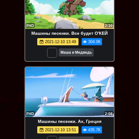
FHD
2:10
Машины песенки. Все будет О'КЕЙ
2021-12-10 13:49
304.0K
Маша и Медведь
FHD
2:08
Машины песенки. Ах, Греция
2021-12-10 13:51
435.7K