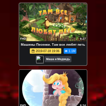
FHD
6:27
Машины Песенки. Там все любят петь
2019-07-18 19:06
1.1M
Маша и Медведь
FHD
6:24