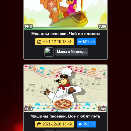
FHD
7:00
Машины песенки. Чай со слоном
2021-12-10 13:51
521.7K
Маша и Медведь
FHD
1:49
Машины песенки. Все любят петь
2021-12-10 13:49
392.5K