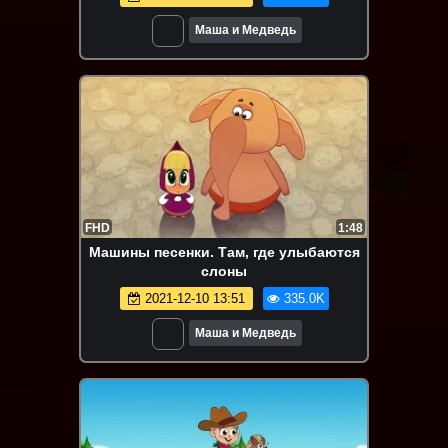
Маша и Медведь
FHD
1:48
Машины песенки. Там, где улыбаются
слоны
2021-12-10 13:51
335.0K
Маша и Медведь