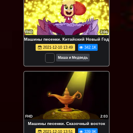
FHD
2:06
Машины песенки. Китайский Новый Год
2021-12-10 13:49
342.1K
Маша и Медведь
FHD
2:03
Машины песенки. Сказочный восток
2021-12-10 13:51
339.9K