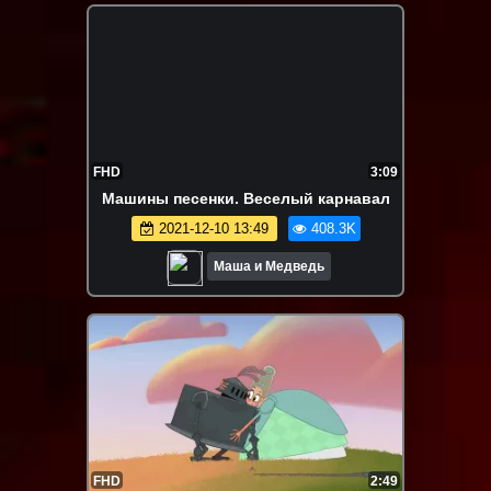
FHD
3:09
Машины песенки. Веселый карнавал
2021-12-10 13:49
408.3K
Маша и Медведь
FHD
2:49