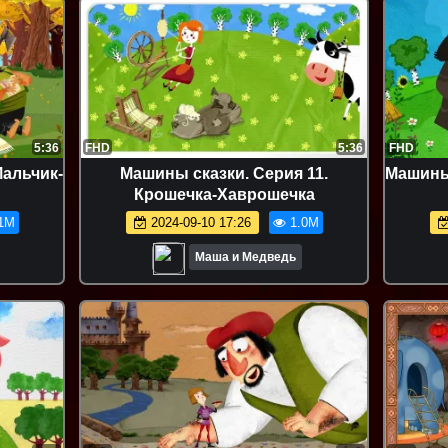
5:36
FHD
5:36
FHD
Мальчик-
Машины сказки. Серия 11.
Машины 
Крошечка-Хаврошечка
1M
2024-09-10 17:26
1.0M
Маша и Медведь