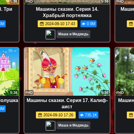
5:36
FHD
5:36
FHD
. Три
Машины сказки. Серия 14.
Машин
Храбрый портняжка
0M
2024-09-10 17:43
0.9M
Маша и Медведь
5:36
FHD
5:36
FHD
Золушка
Машины сказки. Серия 17. Калиф-
Машины
аист
9M
2024-09-10 17:26
735.1K
Маша и Медведь