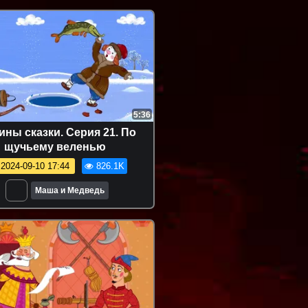
5:36
ны сказки. Серия 21. По
щучьему веленью
2024-09-10 17:44
826.1K
Маша и Медведь