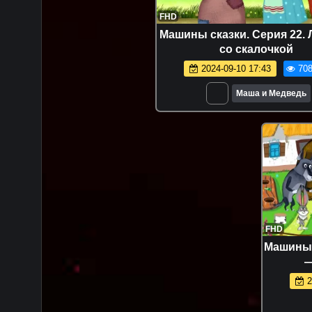
FHD
Машины сказки. Серия 22. 
со скалочкой
2024-09-10 17:43
708
Маша и Медведь
FHD
Машины 
—
2