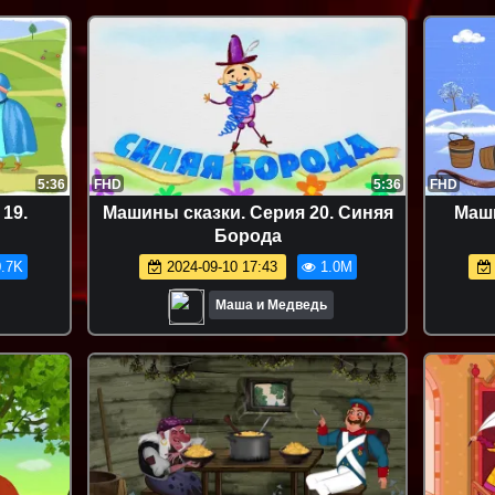
5:36
FHD
5:36
FHD
19.
Машины сказки. Серия 20. Синяя
Маши
Борода
.7K
2024-09-10 17:43
1.0M
Маша и Медведь