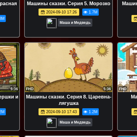
Красная
Машины сказки. Серия 5. Морозко
Машин
2024-09-10 17:26
1.7M
8M
Маша и Медведь
5:36
FHD
5:36
FHD
ершки и
Машины сказки. Серия 8. Царевна-
Ма
лягушка
2M
2024-09-10 17:43
1.2M
Маша и Медведь