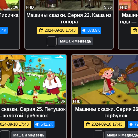
5:36
FHD
5:36
FHD
Лисичка
Машины сказки. Серия 23. Каша из
Машин
топора
туда — 
.4K
2024-09-10 17:43
878.9K
Маша и Медведь
5:36
FHD
сказки. Серия 25. Петушок
Машины сказки. Серия 26
 золотой гребешок
горбунок
024-09-10 17:43
641.2K
2024-09-10 17:43
79
Маша и Медведь
Маша и Медведь