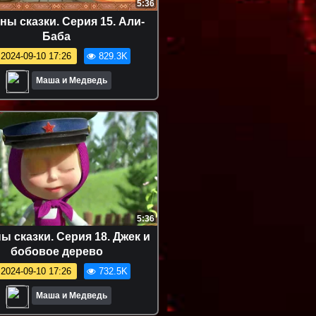
5:36
ы сказки. Серия 15. Али-
Баба
2024-09-10 17:26
829.3K
Маша и Медведь
5:36
 сказки. Серия 18. Джек и
бобовое дерево
2024-09-10 17:26
732.5K
Маша и Медведь