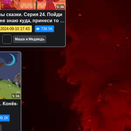
5:36
ы сказки. Серия 24. Пойди
не знаю куда, принеси то —
не знаю что
2024-09-10 17:43
738.5K
Маша и Медведь
5:36
. Конёк-
9.2K