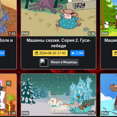
7:20
FHD
5:36
FHD
Волк и
Машины сказки. Серия 2. Гуси-
Машин
лебеди
2M
2024-09-10 17:43
2.0M
Маша и Медведь
5:36
FHD
5:36
FHD