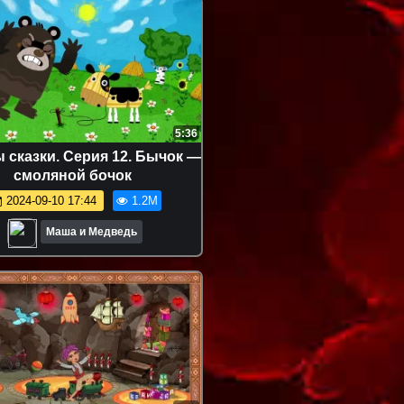
5:36
сказки. Серия 12. Бычок —
смоляной бочок
2024-09-10 17:44
1.2M
Маша и Медведь