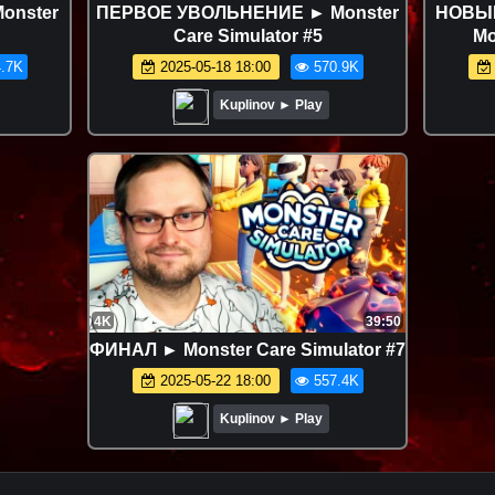
onster
ПЕРВОЕ УВОЛЬНЕНИЕ ► Monster
НОВЫ
Care Simulator #5
Mo
.7K
2025-05-18 18:00
570.9K
Kuplinov ► Play
4K
39:50
ФИНАЛ ► Monster Care Simulator #7
2025-05-22 18:00
557.4K
Kuplinov ► Play