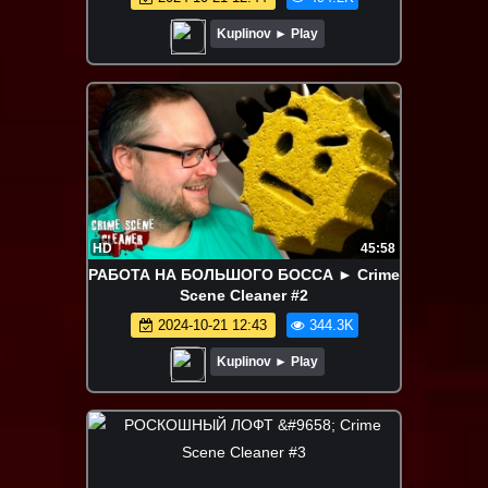
Kuplinov ► Play
HD
45:58
РАБОТА НА БОЛЬШОГО БОССА ► Crime
Scene Cleaner #2
2024-10-21 12:43
344.3K
Kuplinov ► Play