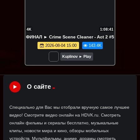
4K
1:08:41
ФИНАЛ ► Crime Scene Cleaner - Act 2 #5
2026-08-04 15:00
143.4K
Kuplinov ► Play
О сайте
Специально для Вас мы отобрали вручную самое лучшее
видео! Смотрите видео онлайн на HDVK.ru. Смотреть
онлайн фильмы и сериалы бесплатно, музыкальные
клипы, новости мира и кино, обзоры мобильных
устройств. Мультфильмы, аниме, дорамы смотреть