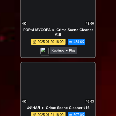
4K
48:00
ГОРЫ МУСОРА ► Crime Scene Cleaner
#15
2025-01-20 18:00
434.6K
Kuplinov ► Play
4K
46:03
ФИНАЛ ► Crime Scene Cleaner #16
2025-01-21 18:00
507.0K