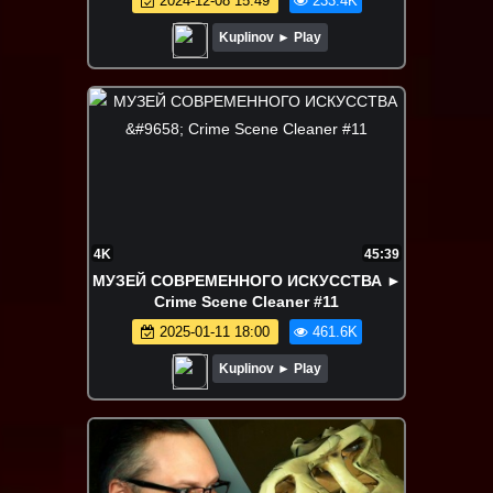
2024-12-08 15:49
233.4K
Kuplinov ► Play
4K
45:39
МУЗЕЙ СОВРЕМЕННОГО ИСКУССТВА ►
Crime Scene Cleaner #11
2025-01-11 18:00
461.6K
Kuplinov ► Play