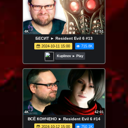
4K
47:51
БЕСИТ ► Resident Evil 6 #13
2024-10-11 15:00
715.8K
Kuplinov ► Play
4K
42:01
ВСЁ КОНЧЕНО ► Resident Evil 6 #14
2024-10-12 15:00
750.1K