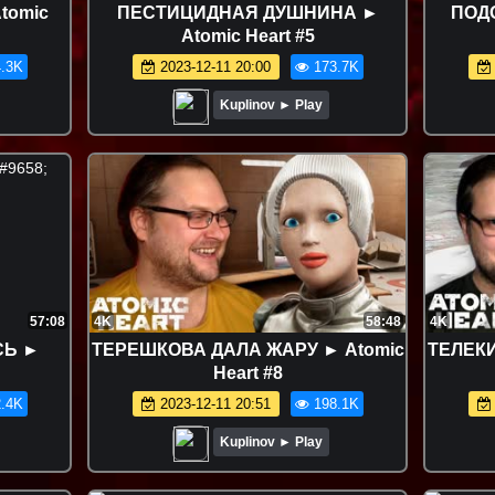
tomic
ПЕСТИЦИДНАЯ ДУШНИНА ►
ПОД
Atomic Heart #5
.3K
2023-12-11 20:00
173.7K
Kuplinov ► Play
57:08
4K
58:48
4K
СЬ ►
ТЕРЕШКОВА ДАЛА ЖАРУ ► Atomic
ТЕЛЕКИ
Heart #8
.4K
2023-12-11 20:51
198.1K
Kuplinov ► Play