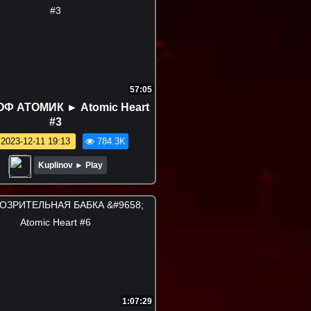
57:05
ОФ АТОМИК ► Atomic Heart
#3
2023-12-11 19:13
784.3K
Kuplinov ► Play
1:07:29