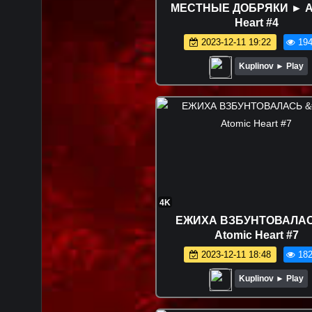
МЕСТНЫЕ ДОБРЯКИ ► A
Heart #4
2023-12-11 19:22
194
Kuplinov ► Play
4K
ЕЖИХА ВЗБУНТОВАЛА
Atomic Heart #7
2023-12-11 18:48
182
Kuplinov ► Play