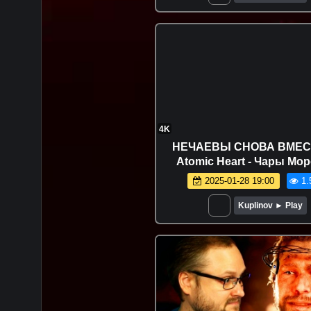
4K
НЕЧАЕВЫ СНОВА ВМЕС
Atomic Heart - Чары Мо
Глубин #1
2025-01-28 19:00
1.
Kuplinov ► Play