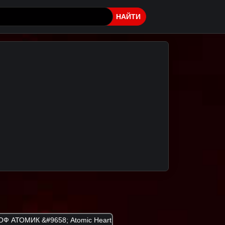
НАЙТИ