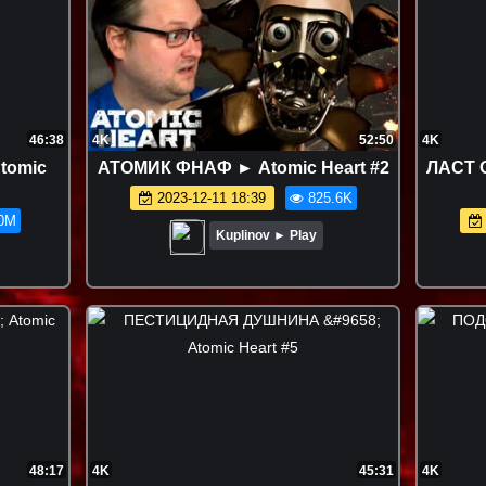
46:38
4K
52:50
4K
tomic
АТОМИК ФНАФ ► Atomic Heart #2
ЛАСТ 
2023-12-11 18:39
825.6K
0M
Kuplinov ► Play
48:17
4K
45:31
4K