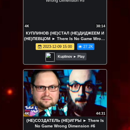
4K
38:14
КУПЛИНОВ (НЕ)СТАЛ (НЕ)ДИДЖЕЕМ И
(НЕ)ПЕВЦОМ ► There Is No Game Wrong
Dimension #5
2023-12-09 15:00
27.2K
Kuplinov ► Play
4K
44:31
(НЕ)СОЗДАТЕЛЬ (НЕ)ИГРЫ ► There Is
No Game Wrong Dimension #6