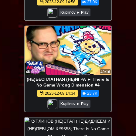
2023-12-09 14:56
27.0K
Kuplinov ► Play
4K
49:16
(НЕ)БЕСПЛАТНАЯ (НЕ)ИГРА ► There Is
No Game Wrong Dimension #4
2023-12-09 14:34
23.7K
Kuplinov ► Play