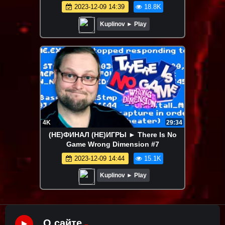
2023-12-09 14:39
18.8K
Kuplinov ► Play
4K
29:34
(НЕ)ФИНАЛ (НЕ)ИГРЫ ► There Is No
Game Wrong Dimension #7
2023-12-09 14:44
15.1K
Kuplinov ► Play
О сайте