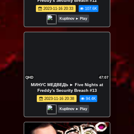
Freddy’s Security Breach #12
2023-11-16 20:33
107.6K
Kuplinov ► Play
QHD
47:07
МИНУС МЕДВЕДЬ ► Five Nights at
Freddy’s Security Breach #13
2023-11-16 20:38
94.4K
Kuplinov ► Play