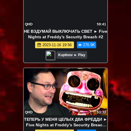
QHD
59:41
НЕ ВЗДУМАЙ ВЫКЛЮЧАТЬ СВЕТ ► Five
Nights at Freddy’s Security Breach #2
2023-11-16 19:56
276.9K
Kuplinov ► Play
QHD
53:32
ТЕПЕРЬ У МЕНЯ ЦЕЛЫХ ДВА ФРЕДДИ ►
Five Nights at Freddy’s Security Breach
#3