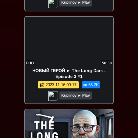
Kuplinov ► Play
FHD
56:38
НОВЫЙ ГЕРОЙ ► The Long Dark -
Episode 3 #1
2023-11-16 09:17
65.2K
Kuplinov ► Play