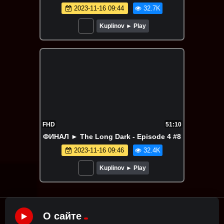
2023-11-16 09:44
32.7K
Kuplinov ► Play
FHD
51:10
ФИНАЛ ► The Long Dark - Episode 4 #8
2023-11-16 09:46
32.4K
Kuplinov ► Play
О сайте