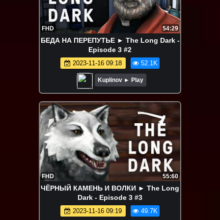
FHD
54:29
БЕДА НА ПЕРЕПУТЬЕ ► The Long Dark -
Episode 3 #2
2023-11-16 09:18
52.1K
Kuplinov ► Play
FHD
55:60
ЧЁРНЫЙ КАМЕНЬ И ВОЛКИ ► The Long
Dark - Episode 3 #3
2023-11-16 09:19
49.7K