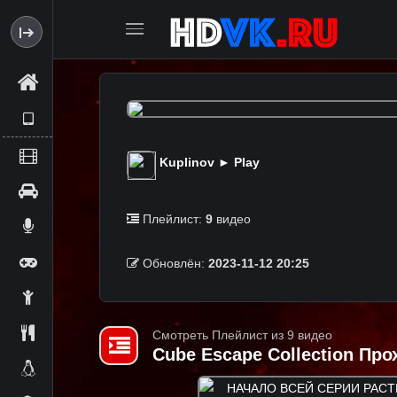
Kuplinov ► Play
Плейлист:
9
видео
Обновлён:
2023-11-12 20:25
Смотреть Плейлист из 9 видео
Cube Escape Collection Пр