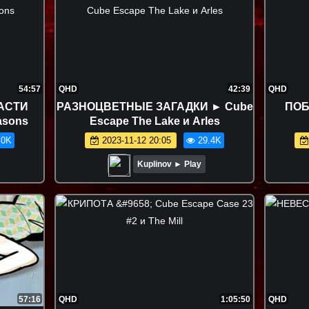
54:57
QHD
42:39
QHD
АСТИ
РАЗНОЦВЕТНЫЕ ЗАГАДКИ ► Cube
ПОБ
asons
Escape The Lake и Arles
.0K
2023-11-12 20:05
29.4K
Kuplinov ► Play
57:16
QHD
1:05:50
QHD