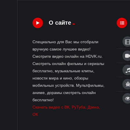
О сайте
Специально для Вас мы отобрали
вручную самое лучшее видео!
Смотрите видео онлайн на HDVK.ru.
Смотреть онлайн фильмы и сериалы
бесплатно, музыкальные клипы,
новости мира и кино, обзоры
мобильных устройств. Мультфильмы,
аниме, дорамы смотреть онлайн
бесплатно!
Скачать видео с ВК, РуТуба, Дзена,
ОК