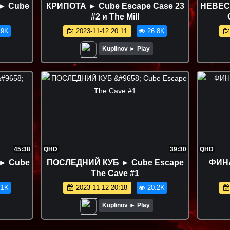
► Cube
КРИПОТА ► Cube Escape Case 23
НЕВЕС
#2 и The Mill
.9K
2023-11-12 20:11
26.8K
Kuplinov ► Play
45:38
QHD
39:30
QHD
► Cube
ПОСЛЕДНИЙ КУБ ► Cube Escape
ФИНАЛ
The Cave #1
.1K
2023-11-12 20:18
20.2K
Kuplinov ► Play