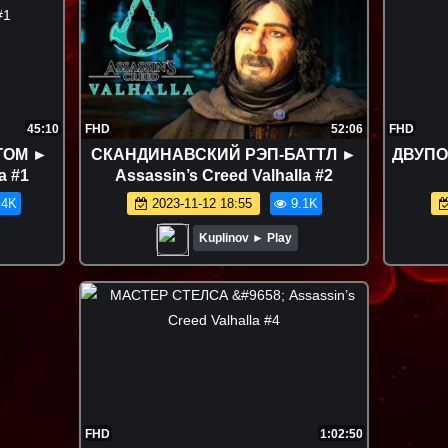
45:10
FHD
52:06
FHD
ГОМ ►
СКАНДИНАВСКИЙ РЭП-БАТТЛ ►
ДВУПО
a #1
Assassin’s Creed Valhalla #2
.4K
2023-11-12 18:55
9.1K
Kuplinov ► Play
FHD
1:02:50