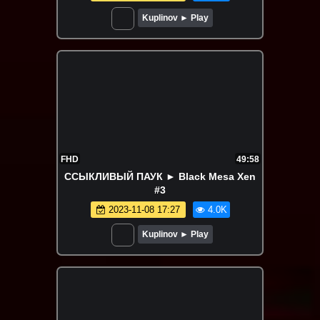
Kuplinov ► Play
FHD
49:58
ССЫКЛИВЫЙ ПАУК ► Black Mesa Xen
#3
2023-11-08 17:27
4.0K
Kuplinov ► Play