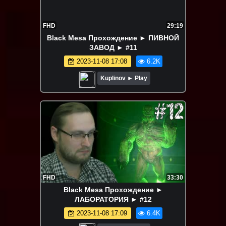
FHD
29:19
Black Mesa Прохождение ► ПИВНОЙ
ЗАВОД ► #11
2023-11-08 17:08
6.2K
Kuplinov ► Play
FHD
33:30
Black Mesa Прохождение ►
ЛАБОРАТОРИЯ ► #12
2023-11-08 17:09
6.4K