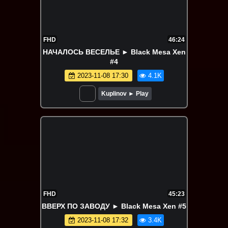
FHD
46:24
НАЧАЛОСЬ ВЕСЕЛЬЕ ► Black Mesa Xen
#4
2023-11-08 17:30
4.1K
Kuplinov ► Play
FHD
45:23
ВВЕРХ ПО ЗАВОДУ ► Black Mesa Xen #5
2023-11-08 17:32
3.4K