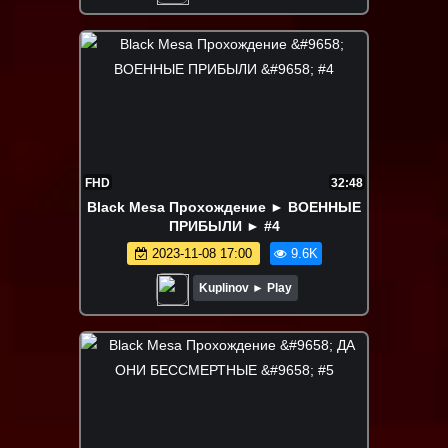
FHD
32:48
Black Mesa Прохождение ► ВОЕННЫЕ
ПРИБЫЛИ ► #4
2023-11-08 17:00
9.6K
Kuplinov ► Play