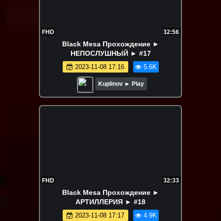
FHD
32:56
Black Mesa Прохождение ►
НЕПОСЛУШНЫЙ ► #17
2023-11-08 17:16
5.6K
Kuplinov ► Play
FHD
32:33
Black Mesa Прохождение ►
АРТИЛЛЕРИЯ ► #18
2023-11-08 17:17
4.9K