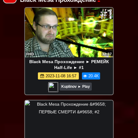
FHD
32:37
Black Mesa Прохождение ► РЕМЕЙК
Half-Life ► #1
2023-11-08 16:57
20.4K
Kuplinov ► Play